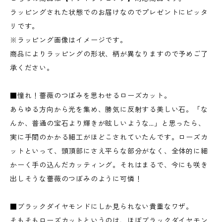
ラッピングされた状態でのお届けなのでプレゼントにピッタ
リです。
※ラッピング画像はイメージです。
商品によりラッピングの形状、柄が異なりますので予めご了
承ください。
■憧れ！薔薇のつぼみを思わせるローズカット。
あらゆる方向から光を集め、勝気に反射する美しい石。「な
んか、普通の宝石より輝きが眩しいような…」と思ったら、
実に手間のかかる細工がほどこされていたんです。ローズカ
ットといって、頭頂部にさえ平らな部分がなく、全体的に細
かーく手の込んだカッティング。それはまるで、今にも咲き
出しそうな薔薇のつぼみのように可憐！
■ブラックダイヤモンドにしか見られない貴重なワザ。
そもそもローズカットというのは、ほぼブラックダイヤモン