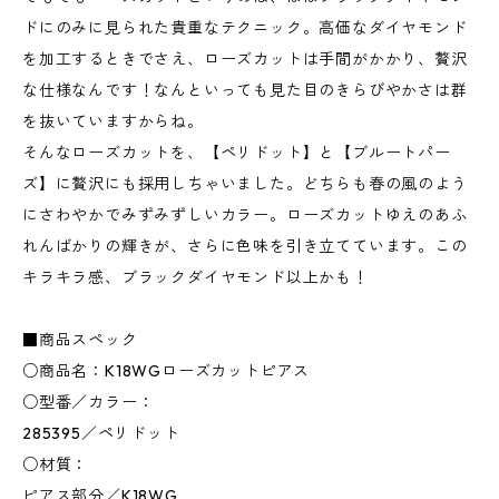
ドにのみに見られた貴重なテクニック。高価なダイヤモンド
を加工するときでさえ、ローズカットは手間がかかり、贅沢
な仕様なんです！なんといっても見た目のきらびやかさは群
を抜いていますからね。
そんなローズカットを、【ペリドット】と【ブルートパー
ズ】に贅沢にも採用しちゃいました。どちらも春の風のよう
にさわやかでみずみずしいカラー。ローズカットゆえのあふ
れんばかりの輝きが、さらに色味を引き立てています。この
キラキラ感、ブラックダイヤモンド以上かも！
■商品スペック
○商品名：K18WGローズカットピアス
○型番／カラー：
285395／ペリドット
○材質：
ピアス部分／K18WG