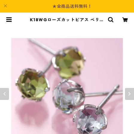
★全商品送料無料！
K18WGローズカットピアス ペリド
ット ダイヤモンド ジュエリー アク
セサリー レディース | Culture-Bo
oth