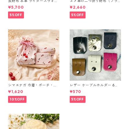
長財布 本革 ライダースウォレ
ヌメ革の二つ折り財布（ブラ
ット 国産 ヌメ革 ブラウン バ
ウン系）
¥5,700
¥2,660
ングラデシュ l175 レザー 革財
布 ハンドメイド 経年変化
5%OFF
5%OFF
シマエナガ 巾着・ポーチ・ミ
レザー ケーブルホルダー 6個
ニポーチ(カード収納にも) ３
セット
¥1,620
¥570
点セット さくらんぼ柄×淡いピ
ンク
10%OFF
5%OFF