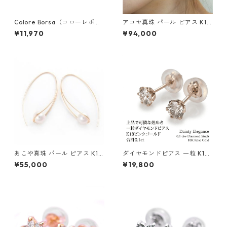
Colore Borsa（コローレボル
アコヤ真珠 パール ピアス K18
サ） メモパッド ブラック MG
イエローゴールド ジプシー フ
¥11,970
¥94,000
-008
ック ピアス 7mm 7ミリ珠 あ
こや 本真珠 真珠 ジュエリー
アクセサリー レディース
あこや真珠 パール ピアス K10
ダイヤモンドピアス 一粒 K18
イエローゴールド ジプシー フ
ピンクゴールド 合計0.1ct ス
¥55,000
¥19,800
ック ピアス 7mm 7ミリ珠 ア
タッドピアス おしゃれ シンプ
コヤ 本真珠 真珠 ジュエリー
ル スタッド ジュエリー アクセ
アクセサリー レディース
サリー レディース