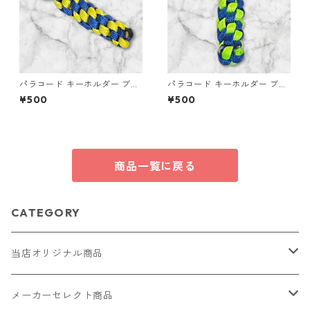
パラコード キーホルダー ブル
パラコード キーホルダー ブル
ー イエロー 編み込み s32
ー グリーン 編み込み s33
¥500
¥500
商品一覧に戻る
CATEGORY
当店オリジナル商品
レザー（革）
メーカーセレクト商品