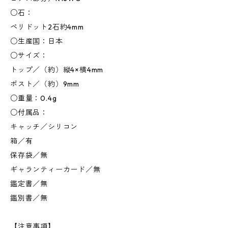
○石：
ペリドット2石約4mm
○生産国：日本
○サイズ：
トップ／（約）縦4×横4mm
ポスト／（約）9mm
○重量：0.4g
○付属品：
キャッチ／シリコン
箱／有
保存袋／無
ギャランティーカード／無
鑑定書／無
鑑別書／無
【注意事項】