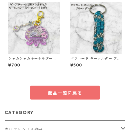
シャカシャカキーホルダー く
パラコード キーホルダー ブル
らげ レジン キーホルダー パー
ー グレー 編み込み s20
¥700
¥500
プル ビーズ チャーム付き かわ
いい ハンドメイド シェイカー
星 月 花 バッグチャーム キッ
ズ レディース プレゼント 雑貨
ゆめかわ ギフト
商品一覧に戻る
CATEGORY
当店オリジナル商品