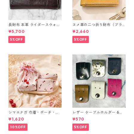
長財布 本革 ライダースウォレ
ヌメ革の二つ折り財布（ブラ
ット 国産 ヌメ革 ブラウン バ
ウン系）
¥5,700
¥2,660
ングラデシュ l175 レザー 革財
布 ハンドメイド 経年変化
5%OFF
5%OFF
シマエナガ 巾着・ポーチ・ミ
レザー ケーブルホルダー 6個
ニポーチ(カード収納にも) ３
セット
¥1,620
¥570
点セット さくらんぼ柄×淡いピ
ンク
10%OFF
5%OFF