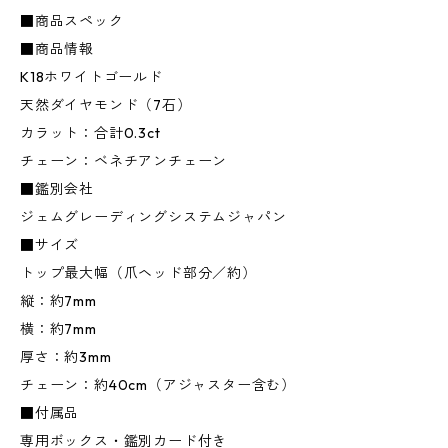
■商品スペック
■商品情報
K18ホワイトゴールド
天然ダイヤモンド（7石）
カラット：合計0.3ct
チェーン：ベネチアンチェーン
■鑑別会社
ジェムグレーディングシステムジャパン
■サイズ
トップ最大幅（爪ヘッド部分／約）
縦：約7mm
横：約7mm
厚さ：約3mm
チェーン：約40cm（アジャスター含む）
■付属品
専用ボックス・鑑別カード付き