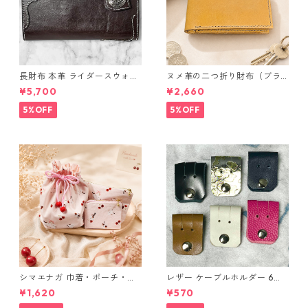
長財布 本革 ライダースウォレ
ヌメ革の二つ折り財布（ブラ
ット 国産 ヌメ革 ブラウン バ
ウン系）
¥5,700
¥2,660
ングラデシュ l175 レザー 革財
布 ハンドメイド 経年変化
5%OFF
5%OFF
シマエナガ 巾着・ポーチ・ミ
レザー ケーブルホルダー 6個
ニポーチ(カード収納にも) ３
セット
¥1,620
¥570
点セット さくらんぼ柄×淡いピ