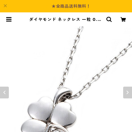
★全商品送料無料！
ダイヤモンド ネックレス 一粒 0.01
4ct プラチナ Pt900 四葉 クローバ
ーモチーフ ペンダント 鑑別カード
付き ジュエリー アクセサリー レデ
ィース | Culture-Booth