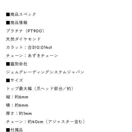
■商品スペック
■商品情報
プラチナ（PT900）
天然ダイヤモンド
カラット：合計0.014ct
チェーン：あずきチェーン
■鑑別会社
ジェムグレーディングシステムジャパン
■サイズ
トップ最大幅（爪ヘッド部分／約）
縦：約6mm
横：約6mm
厚さ：約1mm
チェーン：約40cm（アジャスター含む）
■付属品