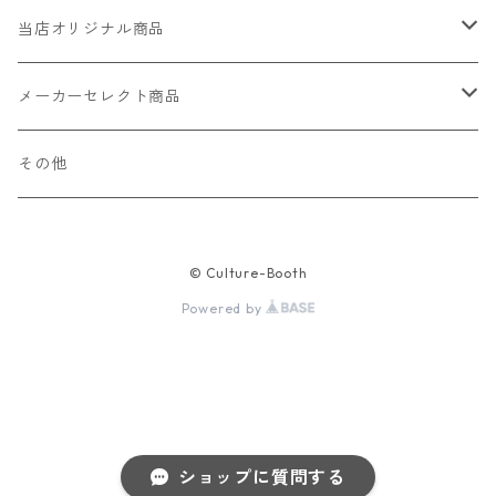
当店オリジナル商品
レザー（革）
メーカーセレクト商品
ロングウォレット
ストラップ
財布・キーケース・カードケース
その他
ショートウォレット
キーホルダー・チャーム
コインケース
ドール
アクセサリー
© Culture-Booth
ハーフウォレット
バッグ
ドール服 22cm用
ピアス
ニット・布製品
腕時計
Powered by
名刺入れ
カードケース・名刺入れ
ドール服 27cm用
ネックレス・ペンダント
トートバッグ
メンズ
パラコード
バッグ
お守りケース Lサイズ
長財布
ドール服 22cm・27cm
リング・指輪
雑貨
レディース
キーホルダー
クラフトバンド
ペット
お守りケース Mサイズ
ショップに質問する
財布
ドール本体
ブレスレット
巾着
その他の腕時計