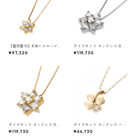
【鑑別書付】K18イエローゴー
ダイヤモンド ネックレス 0.3c
ルド 天然ダイヤネックレス ダ
t K18 ホワイトゴールド 0.3カ
¥97,320
¥119,730
イヤモンドペンダント/ネック
ラット 花 フラワーモチーフ ペ
レス0.2ct フラワーモチーフ
ンダント 鑑別カード付き ジュ
ジュエリー アクセサリー レデ
エリー アクセサリー レディー
ィース
ス
ダイヤモンド ネックレス 0.3c
ダイヤモンド ネックレス 一粒
t K18 イエローゴールド 0.3カ
0.014ct K18 イエローゴール
¥119,730
¥64,730
ラット 花 フラワーモチーフ ペ
ド 四葉 クローバーモチーフ ペ