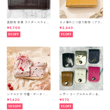
長財布 本革 ライダースウォレ
ヌメ革の二つ折り財布（ブラ
ット 国産 ヌメ革 ブラウン バ
ウン系）
¥5,700
¥2,660
ングラデシュ l175 レザー 革財
布 ハンドメイド 経年変化
5%OFF
5%OFF
シマエナガ 巾着・ポーチ・ミ
レザー ケーブルホルダー 6個
ニポーチ(カード収納にも) ３
セット
¥1,620
¥570
点セット さくらんぼ柄×淡いピ
ンク
10%OFF
5%OFF