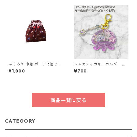
ふくろう 巾着 ポーチ 3個セッ
シャカシャカキーホルダー く
ト 和風 縁起物 o64 巾着袋 布
らげ レジン キーホルダー パー
¥1,800
¥700
小物 ハンドメイド
プル ビーズ チャーム付き かわ
いい ハンドメイド シェイカー
星 月 花 バッグチャーム キッ
ズ レディース プレゼント 雑貨
ゆめかわ ギフト
商品一覧に戻る
CATEGORY