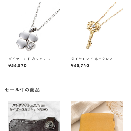
エリー アクセサリー レディー
エリー アクセサリー レディー
ス
ス
ダイヤモンド ネックレス 一粒
ダイヤモンド ネックレス 一粒
0.014ct プラチナ Pt900 四
K18 イエローゴールド 鍵 キー
¥56,570
¥65,740
葉 クローバーモチーフ ペンダ
モチーフ ペンダント 鑑別カー
ント 鑑別カード付き ジュエリ
ド付き ジュエリー アクセサリ
ー アクセサリー レディース
ー レディース
セール中の商品