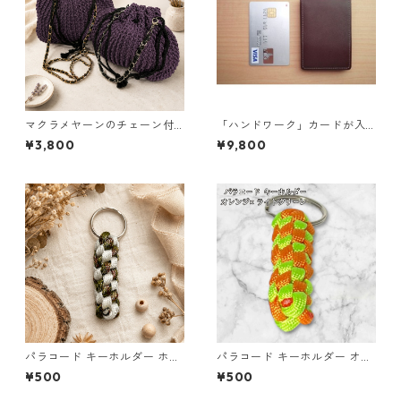
マクラメヤーンのチェーン付
「ハンドワーク」カードが入
ポーチ大小セット(紫) 巾着 布
る小さな小銭入れ ネイビー
¥3,800
¥9,800
小物 ハンドメイド 国産 本革
ヌメ革
パラコード キーホルダー ホワ
パラコード キーホルダー オレ
イト× グリーン・ブラウン ハ
ンジ ライトグリーン 編み込み
¥500
¥500
ンドメイド 国産 本革 ヌメ革
s25