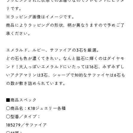
ラッピングされた状態でのお届けなのでプレゼントにピッタ
リです。
※ラッピング画像はイメージです。
商品によりラッピングの形状、柄が異なりますので予めご了
承ください。
エメラルド、ルビー、サファイアの3石を厳選。
どの石も色が濃くてきれい。なんと脇石に輝くのはダイヤモ
ンド！大人っぽいエメラルドにいたっては16石、みずみずし
いアクアマリンは3石、シャープで知的なサファイヤは6石も
の数が敷き詰められています。
■商品スペック
○商品名：K18ジュエリー各種
○型番／タイプ：
185279／サファイア