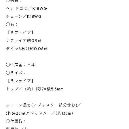
○材質：
ヘッド 部分／K18WG
チェーン／K18WG
○石：
【サファイア】
サファイア約0.9ct
ダイヤ6石計約0.06ct
○生産国：日本
○サイズ：
【サファイア】
トップ／（約）縦17×横5.5mm
チェーン長さ(アジャスター部分含む)／
(約)42cm(アジャスター／(約)3cm)
○付属品：