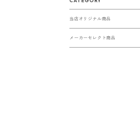
CATEGORY
当店オリジナル商品
レザー（革）
メーカーセレクト商品
ロングウォレット
ストラップ
財布・キーケース・カードケース
ショートウォレット
キーホルダー・チャーム
コインケース
ドール
アクセサリー
ハーフウォレット
バッグ
ドール服 22cm用
ピアス
ニット・布製品
腕時計
名刺入れ
カードケース・名刺入れ
ドール服 27cm用
ネックレス・ペンダント
トートバッグ
メンズ
パラコード
バッグ
お守りケース Lサイズ
長財布
ドール服 22cm・27cm
リング・指輪
雑貨
レディース
キーホルダー
クラフトバンド
ペット