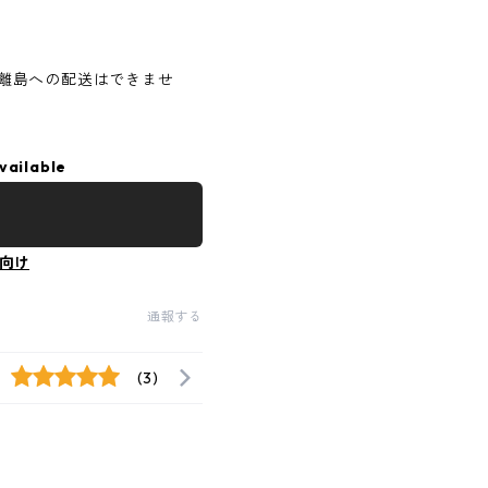
離島への配送はできませ
vailable
向け
通報する
(3)