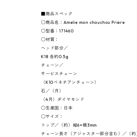
■商品スペック
○商品名：Amelie mon chouchou Priere
○型番：171460
○材質：
ヘッド部分／
K18 各約0.5g
チェーン／
サービスチェーン
（K10ベネチアンチェーン）
石／（月）
（4月）ダイヤモンド
○生産国：日本
○サイズ：
トップ／（約）縦6×横3mm
チェーン長さ（アジャスター部分含む）／（約）