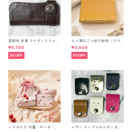
長財布 本革 ライダースウォレ
ヌメ革の二つ折り財布（ブラ
ット 国産 ヌメ革 ブラウン バ
ウン系）
¥5,700
¥2,660
ングラデシュ l175 レザー 革財
布 ハンドメイド 経年変化
5%OFF
5%OFF
シマエナガ 巾着・ポーチ・ミ
レザー ケーブルホルダー 6個
ニポーチ(カード収納にも) ３
セット