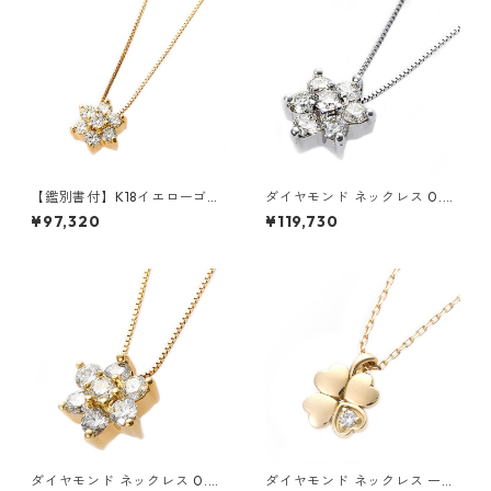
【鑑別書付】K18イエローゴー
ダイヤモンド ネックレス 0.3c
ルド 天然ダイヤネックレス ダ
t K18 ホワイトゴールド 0.3カ
¥97,320
¥119,730
イヤモンドペンダント/ネック
ラット 花 フラワーモチーフ ペ
レス0.2ct フラワーモチーフ
ンダント 鑑別カード付き ジュ
ジュエリー アクセサリー レデ
エリー アクセサリー レディー
ィース
ス
ダイヤモンド ネックレス 0.3c
ダイヤモンド ネックレス 一粒