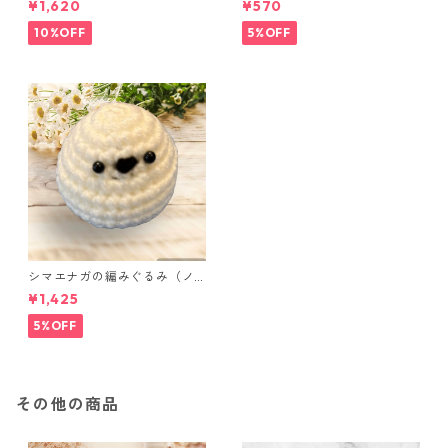
¥1,620
¥570
点セット さくらんぼ柄×淡いピ
ンク
10%OFF
5%OFF
シマエナガの編みぐるみ（ノ
ーマル）
¥1,425
5%OFF
その他の商品