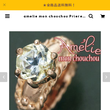
★全商品送料無料！
amelie mon chouchou Priere K
18PG 誕生石ベビーリングネックレ
ス （3月）アクアマリン 指輪 ジュエ
リー アクセサリー レディース | Cul
ture-Booth