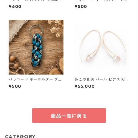
箱 ファスナー6本 s9
ー グレー ホワイト 編み込み s
¥600
¥500
36 アウトドア
パラコード キーホルダー ブル
あこや真珠 パール ピアス K10
ー×ブラック・ホワイト ハンド
イエローゴールド ジプシー フ
¥500
¥55,000
メイド 国産 本革 ヌメ革
ック ピアス 7mm 7ミリ珠 ア
コヤ 本真珠 真珠 ジュエリー
アクセサリー レディース
商品一覧に戻る
CATEGORY