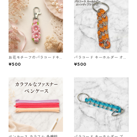
お花モチーフのパラコードキ
パラコード キーホルダー オレ
ーホルダー ピンク×ライトグリ
ンジ ブラウン系 編み込み s35
¥500
¥500
ーン ハンドメイド 国産 本革
ヌメ革
ペンケース カラフル 多機能 筆
パラコード キーホルダー ブル