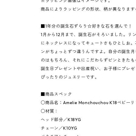
※ラッピング画像はイメージです。
商品によりラッピングの形状、柄が異なります
■1年分の誕生石ずらり☆好きな石を選んで！
1月から12月まで、誕生石がそろいました。リ
にネックレスになってキュートさもひとしお。
ンがちょっとずつ違うんですよ。自分の誕生月
のはもちろん、それにこだわらずピンときたも
誕生日プレゼントや出産祝い、お子様にプレゼ
ぴったりのジュエリーです。
■商品スペック
○商品名：Amelie Monchouchou K18ベ
○材質：
ヘッド部分／K18YG
チェーン／K10YG