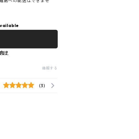
離島への配送はできませ
vailable
向け
通報する
(3)