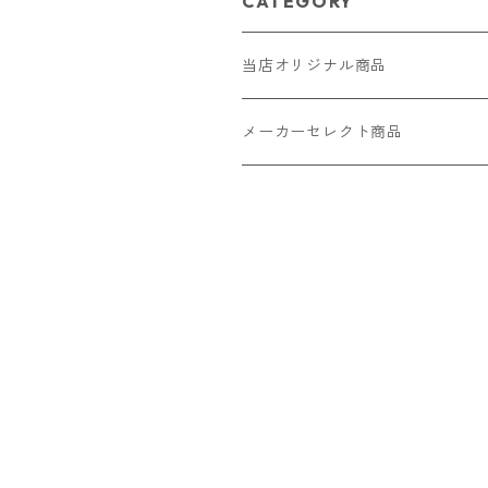
CATEGORY
当店オリジナル商品
レザー（革）
メーカーセレクト商品
ロングウォレット
ストラップ
財布・キーケース・カードケース
ショートウォレット
キーホルダー・チャーム
コインケース
ドール
アクセサリー
ハーフウォレット
バッグ
ドール服 22cm用
ピアス
ニット・布製品
腕時計
名刺入れ
カードケース・名刺入れ
ドール服 27cm用
ネックレス・ペンダント
トートバッグ
メンズ
パラコード
バッグ
お守りケース Lサイズ
長財布
ドール服 22cm・27cm
リング・指輪
雑貨
レディース
キーホルダー
クラフトバンド
ペット