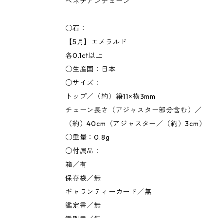
ベネチアンチェーン
○石：
【5月】エメラルド
各0.1ct以上
○生産国：日本
○サイズ：
トップ／（約）縦11×横3mm
チェーン長さ（アジャスター部分含む）／
（約）40cm（アジャスター／（約）3cm）
○重量：0.8g
○付属品：
箱／有
保存袋／無
ギャランティーカード／無
鑑定書／無