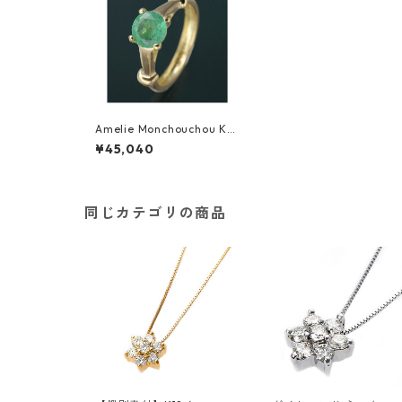
Amelie Monchouchou K18
誕生石NEWベビーリングネ
¥45,040
ックレス 【5月】エメラル
ド 指輪 ジュエリー アクセ
サリー レディース
同じカテゴリの商品