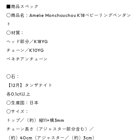
■商品スペック
○商品名：Amelie Monchouchou K18ベビーリングペンダン
ト
○材質：
ヘッド部分／K18YG
チェーン／K10YG
ベネチアンチェーン
○石：
【12月】タンザナイト
各0.1ct以上
○生産国：日本
○サイズ：
トップ／（約）縦11×横3mm
チェーン長さ（アジャスター部分含む）／
（約）40cm（アジャスター／（約）3cm）