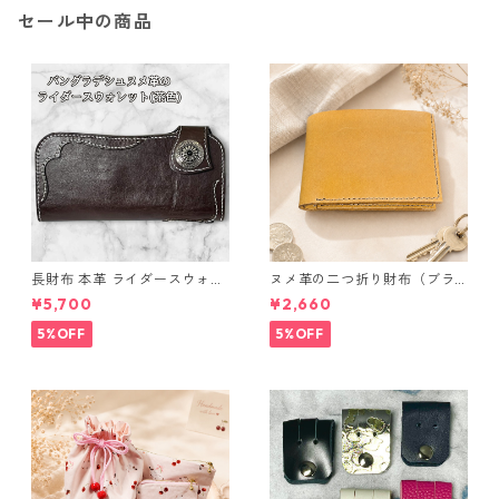
セール中の商品
長財布 本革 ライダースウォレ
ヌメ革の二つ折り財布（ブラ
ット 国産 ヌメ革 ブラウン バ
ウン系）
¥5,700
¥2,660
ングラデシュ l175 レザー 革財
布 ハンドメイド 経年変化
5%OFF
5%OFF