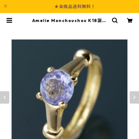
★全商品送料無料！
Amelie Monchouchou K18誕生
石NEWベビーリングネックレス 【1
2月】タンザナイト 指輪 ジュエリー
アクセサリー レディース | Culture
-Booth