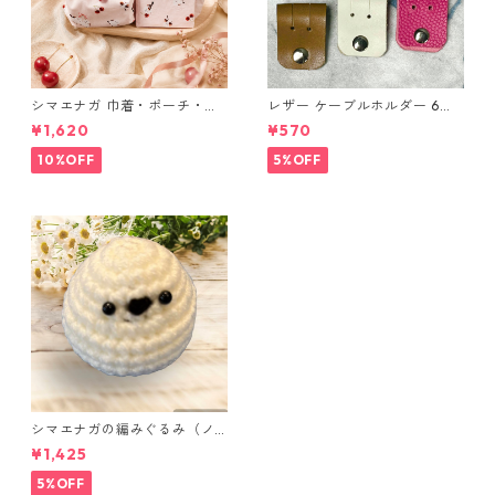
シマエナガ 巾着・ポーチ・ミ
レザー ケーブルホルダー 6個
ニポーチ(カード収納にも) ３
セット
¥1,620
¥570
点セット さくらんぼ柄×淡いピ
ンク
10%OFF
5%OFF
シマエナガの編みぐるみ（ノ
ーマル）
¥1,425
5%OFF