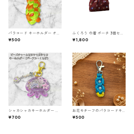
パラコード キーホルダー オレ
ふくろう 巾着 ポーチ 3個セッ
ンジ ライトグリーン 編み込み
ト 和風 縁起物 o64 巾着袋 布
¥500
¥1,800
s25
小物 ハンドメイド
シャカシャカキーホルダー く
お花モチーフのパラコードキ
らげ レジン キーホルダー パー
ーホルダー ブルー×イエロー
¥700
¥500
プル ビーズ チャーム付き かわ
ハンドメイド 国産 本革 ヌメ革
いい ハンドメイド シェイカー
星 月 花 バッグチャーム キッ
ズ レディース プレゼント 雑貨