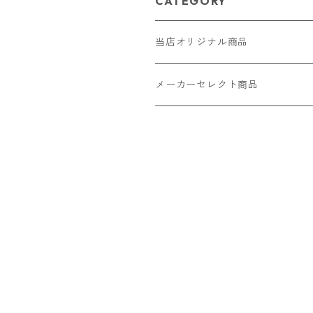
CATEGORY
当店オリジナル商品
レザー（革）
メーカーセレクト商品
ロングウォレット
ストラップ
財布・キーケース・カードケース
ショートウォレット
キーホルダー・チャーム
コインケース
ドール
アクセサリー
ハーフウォレット
バッグ
ドール服 22cm用
ピアス
ニット・布製品
腕時計
名刺入れ
カードケース・名刺入れ
ドール服 27cm用
ネックレス・ペンダント
トートバッグ
メンズ
パラコード
バッグ
お守りケース Lサイズ
長財布
ドール服 22cm・27cm
リング・指輪
雑貨
レディース
キーホルダー
クラフトバンド
ペット