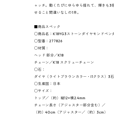
ャッチ。動くたびにゆらゆら揺れて、輝きも3
せること間違いなしの1本。
■商品スペック
○商品名：K18YG3ストーンダイヤモンドペン
○型番：277826
○材質：
ヘッド 部分／K18
チェーン／K18 スクリューチェーン
○石：
ダイヤ（ライトブラウンカラー・I1クラス）3石0.
○生産国：日本
○サイズ：
トップ／（約）縦12×横2.4mm
チェーン長さ（アジャスター部分含む）／
（約）40cm（アジャスター／（約）3cm）