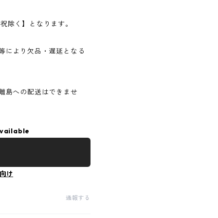
日・祝除く】となります。
等により欠品・遅延となる
離島への配送はできませ
vailable
向け
通報する