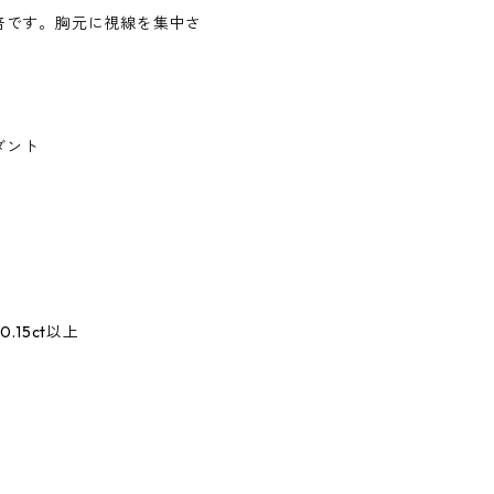
倍です。胸元に視線を集中さ
ダント
15ct以上