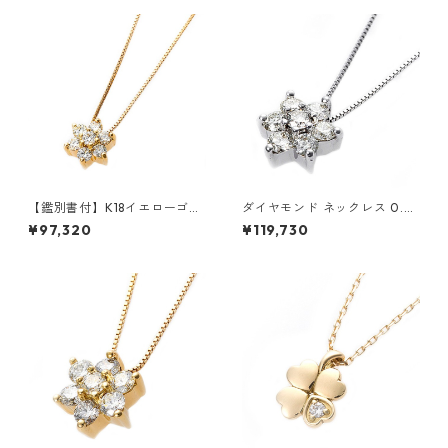
【鑑別書付】K18イエローゴー
ダイヤモンド ネックレス 0.3c
ルド 天然ダイヤネックレス ダ
t K18 ホワイトゴールド 0.3カ
¥97,320
¥119,730
イヤモンドペンダント/ネック
ラット 花 フラワーモチーフ ペ
レス0.2ct フラワーモチーフ
ンダント 鑑別カード付き ジュ
ジュエリー アクセサリー レデ
エリー アクセサリー レディー
ィース
ス