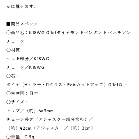
かに魅せます。
■商品スペック
○商品名：K18WG 0.1ctダイヤモンドペンダント ベネチアン
チェーン
○材質：
ヘッド部分／K18WG
チェーン／K18WG
○石：
ダイヤ（Hカラー・I1クラス・Fairカットアップ）0.1ct以上
○生産国：日本
○サイズ：
トップ／（約）6×3mm
チェーン長さ（アジャスター部分含む）／
（約）42cm（アジャスター／（約）3cm）
○重量：0.9g