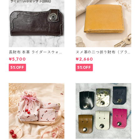
長財布 本革 ライダースウォレ
ヌメ革の二つ折り財布（ブラ
ット 国産 ヌメ革 ブラウン バ
ウン系）
¥5,700
¥2,660
ングラデシュ l175 レザー 革財
布 ハンドメイド 経年変化
5%OFF
5%OFF