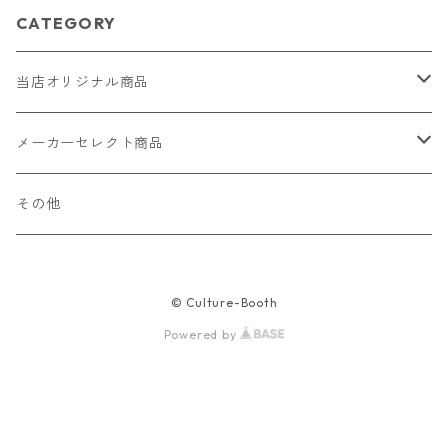
CATEGORY
当店オリジナル商品
レザー（革）
メーカーセレクト商品
ロングウォレット
ストラップ
財布・キーケース・カードケース
その他
ショートウォレット
キーホルダー・チャーム
コインケース
ドール
アクセサリー
© Culture-Booth
ハーフウォレット
バッグ
ドール服 22cm用
ピアス
ニット・布製品
腕時計
Powered by
名刺入れ
カードケース・名刺入れ
ドール服 27cm用
ネックレス・ペンダント
トートバッグ
メンズ
パラコード
バッグ
お守りケース Lサイズ
長財布
ドール服 22cm・27cm
リング・指輪
雑貨
レディース
キーホルダー
クラフトバンド
ペット