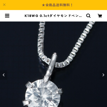
★全商品送料無料！
K18WG 0.1ctダイヤモンドペンダ
ント/ネックレス ベネチアンチェー
ン ジュエリー アクセサリー レディ
ース | Culture-Booth