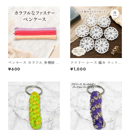
ペンケース カラフル 多機能 筆
ドイリー レース 編み マット
箱 ファスナー6本 s9
白 コースター s1
¥600
¥1,000