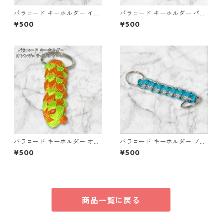
パラコード キーホルダー イエ
パラコード キーホルダー パー
ロー ライトグリーン 編み込み
プル ベージュ系 編み込み s34
¥500
¥500
s37 アウトドア
パラコード キーホルダー オレ
パラコード キーホルダー ブル
ンジ ライトグリーン 編み込み
ー グレー ホワイト 編み込み s
¥500
¥500
s25
36 アウトドア
商品一覧に戻る