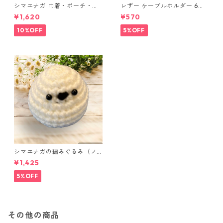
シマエナガ 巾着・ポーチ・ミ
レザー ケーブルホルダー 6個
ニポーチ(カード収納にも) ３
セット
¥1,620
¥570
点セット さくらんぼ柄×淡いピ
ンク
10%OFF
5%OFF
シマエナガの編みぐるみ（ノ
ーマル）
¥1,425
5%OFF
その他の商品