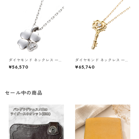
ス
ス
ダイヤモンド ネックレス 一粒
ダイヤモンド ネックレス 一粒
0.014ct プラチナ Pt900 四
K18 イエローゴールド 鍵 キー
¥56,570
¥65,740
葉 クローバーモチーフ ペンダ
モチーフ ペンダント 鑑別カー
ント 鑑別カード付き ジュエリ
ド付き ジュエリー アクセサリ
ー アクセサリー レディース
ー レディース
セール中の商品