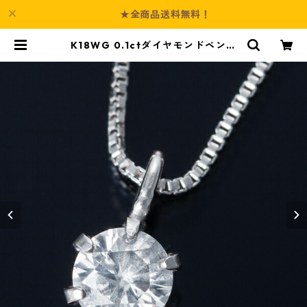
★全商品送料無料！
K18WG 0.1ctダイヤモンドペンダ
ント/ネックレス ベネチアンチェー
ン（鑑別書付き） ジュエリー アク
セサリー レディース | Culture-Bo
oth