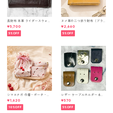
長財布 本革 ライダースウォレ
ヌメ革の二つ折り財布（ブラ
ット 国産 ヌメ革 ブラウン バ
ウン系）
¥5,700
¥2,660
ングラデシュ l175 レザー 革財
布 ハンドメイド 経年変化
5%OFF
5%OFF
シマエナガ 巾着・ポーチ・ミ
レザー ケーブルホルダー 6個
ニポーチ(カード収納にも) ３
セット
¥1,620
¥570
点セット さくらんぼ柄×淡いピ
ンク
10%OFF
5%OFF