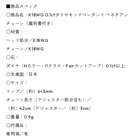
■商品スペック
○商品名：K18WG 0.1ctダイヤモンドペンダント ベネチアン
チェーン（鑑別書付き）
○材質：
ヘッド部分／K18WG
チェーン／K18WG
○石：
ダイヤ（Hカラー・I1クラス・Fairカットアップ）0.1ct以上
○生産国：日本
○サイズ：
トップ／（約）6×3mm
チェーン長さ（アジャスター部分含む）／
（約）42cm（アジャスター／（約）3cm）
○重量：0.9g
○付属品：
専用箱／有