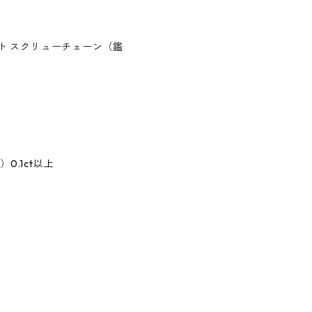
ダント スクリューチェーン（鑑
0.1ct以上