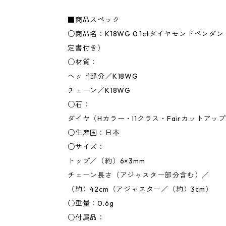
■商品スペック
○商品名：K18WG 0.1ctダイヤモンドペン
定書付き）
○材質：
ヘッド部分／K18WG
チェーン／K18WG
○石：
ダイヤ（Hカラー・I1クラス・Fairカットアップ）
○生産国：日本
○サイズ：
トップ／（約）6×3mm
チェーン長さ（アジャスター部分含む）／
（約）42cm（アジャスター／（約）3cm）
○重量：0.6g
○付属品：