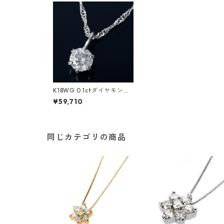
K18WG 0.1ctダイヤモンド
ペンダント/ネックレス ス
¥59,710
クリューチェーン（鑑定書
付き） ジュエリー アクセサ
リー レディース
同じカテゴリの商品