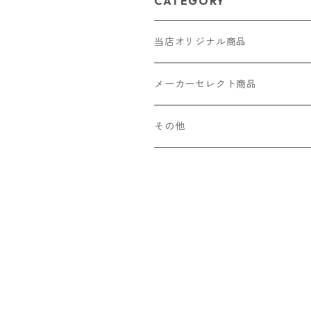
CATEGORY
当店オリジナル商品
レザー（革）
メーカーセレクト商品
ロングウォレット
ストラップ
財布・キーケース・カードケース
その他
ショートウォレット
キーホルダー・チャーム
コインケース
ドール
アクセサリー
ハーフウォレット
バッグ
ドール服 22cm用
ピアス
ニット・布製品
腕時計
名刺入れ
カードケース・名刺入れ
ドール服 27cm用
ネックレス・ペンダント
トートバッグ
メンズ
パラコード
バッグ
お守りケース Lサイズ
長財布
ドール服 22cm・27cm
リング・指輪
雑貨
レディース
キーホルダー
クラフトバンド
ペット