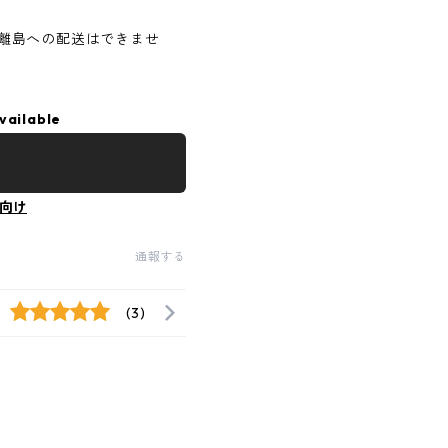
離島への配送はできませ
vailable
向け
通報する
(3)