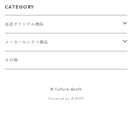
CATEGORY
当店オリジナル商品
レザー（革）
メーカーセレクト商品
ロングウォレット
ストラップ
財布・キーケース・カードケース
その他
ショートウォレット
キーホルダー・チャーム
コインケース
ドール
アクセサリー
© Culture-Booth
ハーフウォレット
バッグ
ドール服 22cm用
ピアス
ニット・布製品
腕時計
Powered by
名刺入れ
カードケース・名刺入れ
ドール服 27cm用
ネックレス・ペンダント
トートバッグ
メンズ
パラコード
バッグ
お守りケース Lサイズ
長財布
ドール服 22cm・27cm
リング・指輪
雑貨
レディース
キーホルダー
クラフトバンド
ペット