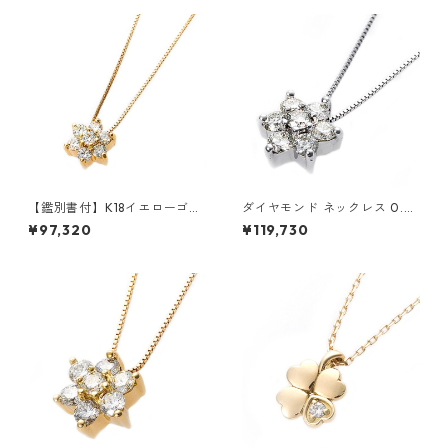
【鑑別書付】K18イエローゴー
ダイヤモンド ネックレス 0.3c
ルド 天然ダイヤネックレス ダ
t K18 ホワイトゴールド 0.3カ
¥97,320
¥119,730
イヤモンドペンダント/ネック
ラット 花 フラワーモチーフ ペ
レス0.2ct フラワーモチーフ
ンダント 鑑別カード付き ジュ
ジュエリー アクセサリー レデ
エリー アクセサリー レディー
ィース
ス