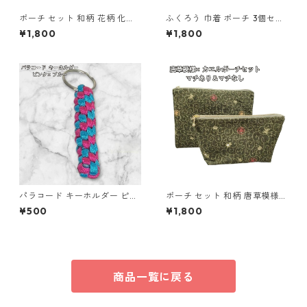
ポーチ セット 和柄 花柄 化粧
ふくろう 巾着 ポーチ 3個セッ
ポーチ 小物入れ マチあり マチ
ト 和風 縁起物 o64 巾着袋 布
¥1,800
¥1,800
なし o63 布小物 ハンドメイド
小物 ハンドメイド
パラコード キーホルダー ピン
ポーチ セット 和柄 唐草模様
ク ブルー 編み込み s38 アウト
カエル柄 化粧ポーチ 小物入れ
¥500
¥1,800
ドア
マチあり マチなし o62 布小物
ハンドメイド
商品一覧に戻る