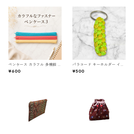
ペンケース カラフル 多機能 筆
パラコード キーホルダー イエ
箱 ファスナー6本 s11
ロー ライトグリーン 編み込み
¥600
¥500
s37 アウトドア