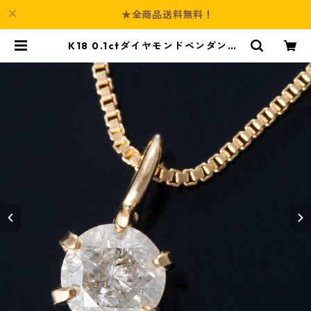
★全商品送料無料！
K18 0.1ctダイヤモンドペンダント/
ネックレス ベネチアンチェーン（鑑
別書付き） ジュエリー アクセサリ
ー レディース | Culture-Booth