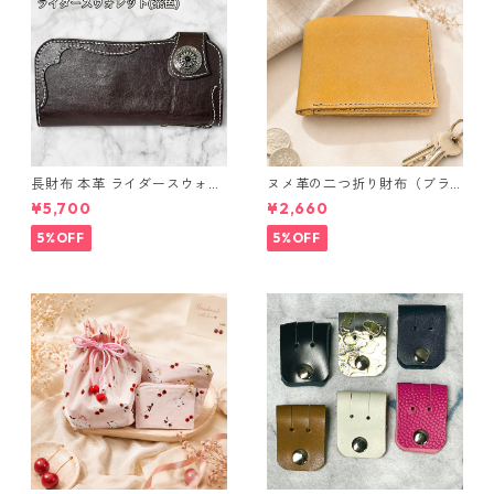
長財布 本革 ライダースウォレ
ヌメ革の二つ折り財布（ブラ
ット 国産 ヌメ革 ブラウン バ
ウン系）
¥5,700
¥2,660
ングラデシュ l175 レザー 革財
布 ハンドメイド 経年変化
5%OFF
5%OFF