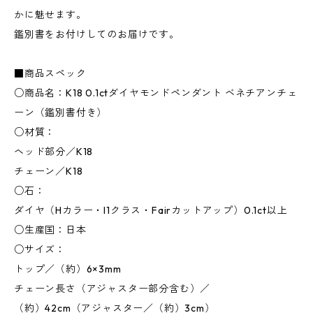
かに魅せます。
鑑別書をお付けしてのお届けです。
■商品スペック
○商品名：K18 0.1ctダイヤモンドペンダント ベネチアンチェ
ーン（鑑別書付き）
○材質：
ヘッド部分／K18
チェーン／K18
○石：
ダイヤ（Hカラー・I1クラス・Fairカットアップ）0.1ct以上
○生産国：日本
○サイズ：
トップ／（約）6×3mm
チェーン長さ（アジャスター部分含む）／
（約）42cm（アジャスター／（約）3cm）