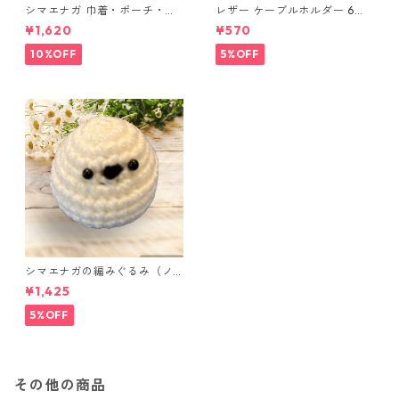
シマエナガ 巾着・ポーチ・ミ
レザー ケーブルホルダー 6個
ニポーチ(カード収納にも) ３
セット
¥1,620
¥570
点セット さくらんぼ柄×淡いピ
ンク
10%OFF
5%OFF
シマエナガの編みぐるみ（ノ
ーマル）
¥1,425
5%OFF
その他の商品