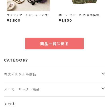
マクラメヤーンのチェーン付
ポーチ セット 和柄 唐草模様
ポーチ大小セット(紫) 巾着 布
カエル柄 化粧ポーチ 小物入れ
¥3,800
¥1,800
小物 ハンドメイド 国産 本革
マチあり マチなし o62 布小物
ヌメ革
ハンドメイド
商品一覧に戻る
CATEGORY
当店オリジナル商品
レザー（革）
メーカーセレクト商品
ロングウォレット
ストラップ
財布・キーケース・カードケース
その他