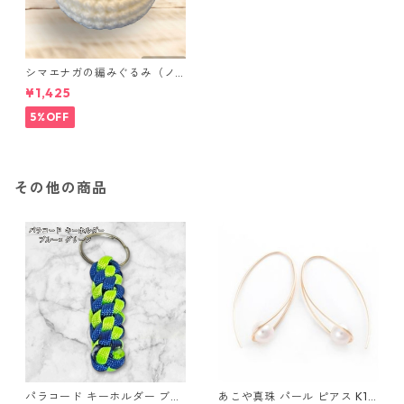
シマエナガの編みぐるみ（ノ
ーマル）
¥1,425
5%OFF
その他の商品
パラコード キーホルダー ブル
あこや真珠 パール ピアス K10