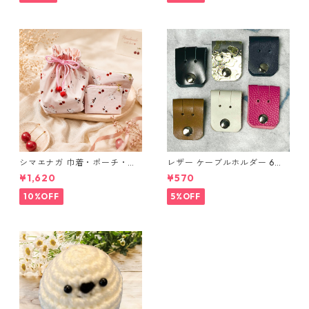
シマエナガ 巾着・ポーチ・ミ
レザー ケーブルホルダー 6個
ニポーチ(カード収納にも) ３
セット
¥1,620
¥570
点セット さくらんぼ柄×淡いピ
ンク
10%OFF
5%OFF