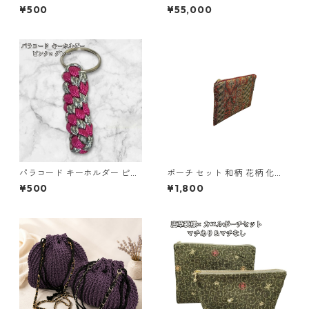
ー グリーン 編み込み s33
イエローゴールド ジプシー フ
¥500
¥55,000
ック ピアス 7mm 7ミリ珠 ア
コヤ 本真珠 真珠 ジュエリー
アクセサリー レディース
パラコード キーホルダー ピン
ポーチ セット 和柄 花柄 化粧
ク グレー 編み込み s28
ポーチ 小物入れ マチあり マチ
¥500
¥1,800
なし o63 布小物 ハンドメイド