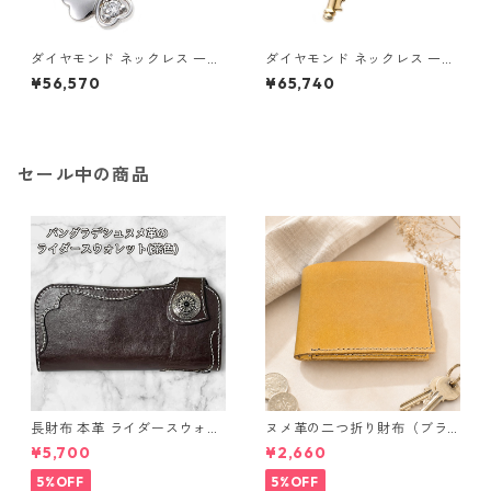
ダイヤモンド ネックレス 一粒
ダイヤモンド ネックレス 一粒
0.014ct プラチナ Pt900 四
K18 イエローゴールド 鍵 キー
¥56,570
¥65,740
葉 クローバーモチーフ ペンダ
モチーフ ペンダント 鑑別カー
ント 鑑別カード付き ジュエリ
ド付き ジュエリー アクセサリ
ー アクセサリー レディース
ー レディース
セール中の商品
長財布 本革 ライダースウォレ
ヌメ革の二つ折り財布（ブラ
ット 国産 ヌメ革 ブラウン バ
ウン系）
¥5,700
¥2,660
ングラデシュ l175 レザー 革財
布 ハンドメイド 経年変化
5%OFF
5%OFF