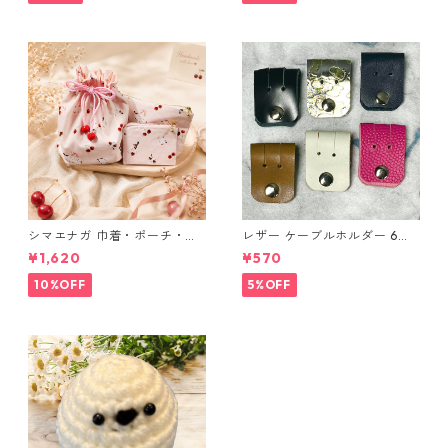
シマエナガ 巾着・ポーチ・ミ
レザー ケーブルホルダー 6個
ニポーチ(カード収納にも) ３
セット
¥1,620
¥570
点セット さくらんぼ柄×淡いピ
ンク
10%OFF
5%OFF