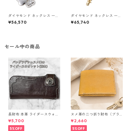
ダイヤモンド ネックレス 一粒
ダイヤモンド ネックレス 一粒
0.014ct プラチナ Pt900 四
K18 イエローゴールド 鍵 キー
¥56,570
¥65,740
葉 クローバーモチーフ ペンダ
モチーフ ペンダント 鑑別カー
ント 鑑別カード付き ジュエリ
ド付き ジュエリー アクセサリ
ー アクセサリー レディース
ー レディース
セール中の商品
長財布 本革 ライダースウォレ
ヌメ革の二つ折り財布（ブラ
ット 国産 ヌメ革 ブラウン バ
ウン系）
¥5,700
¥2,660
ングラデシュ l175 レザー 革財
布 ハンドメイド 経年変化
5%OFF
5%OFF