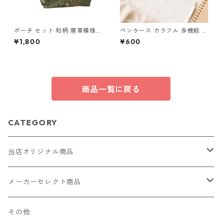
ポーチ セット 和柄 唐草模様
ペンケース カラフル 多機能 筆
カエル柄 化粧ポーチ 小物入れ
箱 ファスナー6本 s11
¥1,800
¥600
マチあり マチなし o62 布小物
ハンドメイド
商品一覧に戻る
CATEGORY
当店オリジナル商品
レザー（革）
メーカーセレクト商品
ロングウォレット
ストラップ
財布・キーケース・カードケース
その他