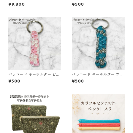
る小さな小銭入れ ネイビー
トグリーン イエロー 編み込み
¥9,800
¥500
s26
パラコード キーホルダー ピン
パラコード キーホルダー ブル
ク ホワイト 編み込み s27
ー グレー 編み込み s20
¥500
¥500