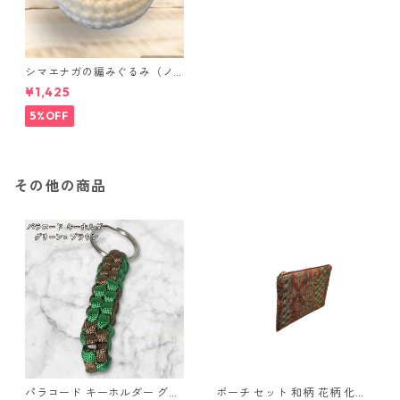
シマエナガの編みぐるみ（ノ
ーマル）
¥1,425
5%OFF
その他の商品
パラコード キーホルダー グリ
ポーチ セット 和柄 花柄 化粧