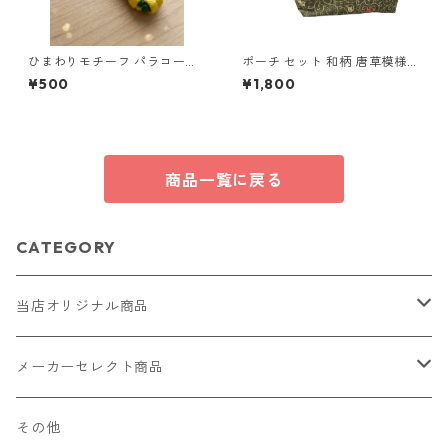
ひまわりモチーフ パラコード
ポーチ セット 和柄 唐草模様
キーホルダー s44 アウトドア
カエル柄 化粧ポーチ 小物入れ
¥500
¥1,800
マチあり マチなし o62 布小物
ハンドメイド
商品一覧に戻る
CATEGORY
当店オリジナル商品
レザー（革）
メーカーセレクト商品
ロングウォレット
ストラップ
財布・キーケース・カードケース
その他