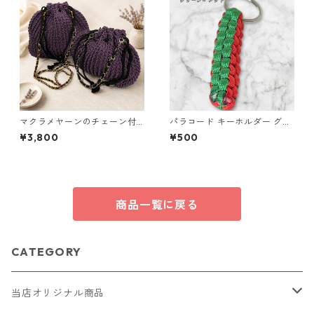
マクラメヤーンのチェーン付
パラコード キーホルダー グリ
ポーチ大小セット(紫) 巾着 布
ーン レッド 編み込み s23
¥3,800
¥500
小物 ハンドメイド 国産 本革
ヌメ革
商品一覧に戻る
CATEGORY
当店オリジナル商品