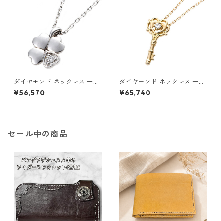
ダイヤモンド ネックレス 一粒
ダイヤモンド ネックレス 一粒
0.014ct プラチナ Pt900 四
K18 イエローゴールド 鍵 キー
¥56,570
¥65,740
葉 クローバーモチーフ ペンダ
モチーフ ペンダント 鑑別カー
ント 鑑別カード付き ジュエリ
ド付き ジュエリー アクセサリ
ー アクセサリー レディース
ー レディース
セール中の商品