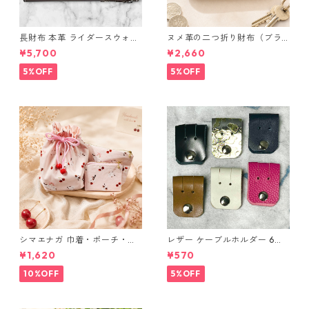
長財布 本革 ライダースウォレ
ヌメ革の二つ折り財布（ブラ
ット 国産 ヌメ革 ブラウン バ
ウン系）
¥5,700
¥2,660
ングラデシュ l175 レザー 革財
布 ハンドメイド 経年変化
5%OFF
5%OFF
シマエナガ 巾着・ポーチ・ミ
レザー ケーブルホルダー 6個
ニポーチ(カード収納にも) ３
セット
¥1,620
¥570
点セット さくらんぼ柄×淡いピ
ンク
10%OFF
5%OFF