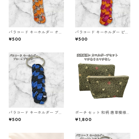
パラコード キーホルダー オレ
パラコード キーホルダー ピン
ンジ ブラウン系 編み込み s35
ク オレンジ 編み込み s17
¥500
¥500
パラコード キーホルダー ブル
ポーチ セット 和柄 唐草模様
ー ブラック 編み込み s31
カエル柄 化粧ポーチ 小物入れ
¥500
¥1,800
マチあり マチなし o62 布小物
ハンドメイド