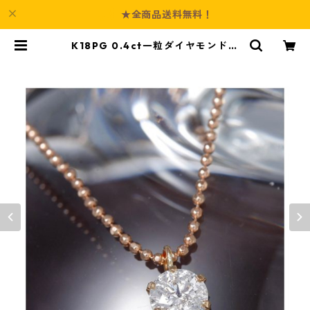
★全商品送料無料！
K18PG 0.4ct一粒ダイヤモンドペ
ンダント/ネックレス(18金ピンクゴ
ールドネックレス）185310 約40c
m ジュエリー アクセサリー レディ
ース | Culture-Booth