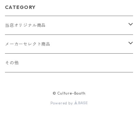
CATEGORY
当店オリジナル商品
レザー（革）
メーカーセレクト商品
ロングウォレット
ストラップ
財布・キーケース・カードケース
その他
ショートウォレット
キーホルダー・チャーム
コインケース
ドール
アクセサリー
© Culture-Booth
ハーフウォレット
バッグ
ドール服 22cm用
ピアス
ニット・布製品
腕時計
Powered by
名刺入れ
カードケース・名刺入れ
ドール服 27cm用
ネックレス・ペンダント
トートバッグ
メンズ
パラコード
バッグ
お守りケース Lサイズ
長財布
ドール服 22cm・27cm
リング・指輪
雑貨
レディース
キーホルダー
クラフトバンド
ペット