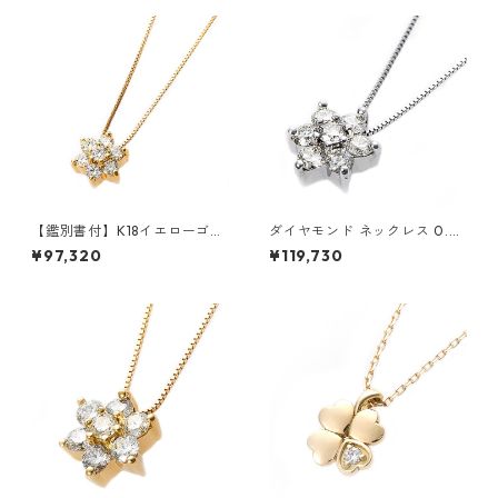
【鑑別書付】K18イエローゴー
ダイヤモンド ネックレス 0.3c
ルド 天然ダイヤネックレス ダ
t K18 ホワイトゴールド 0.3カ
¥97,320
¥119,730
イヤモンドペンダント/ネック
ラット 花 フラワーモチーフ ペ
レス0.2ct フラワーモチーフ
ンダント 鑑別カード付き ジュ
ジュエリー アクセサリー レデ
エリー アクセサリー レディー
ィース
ス