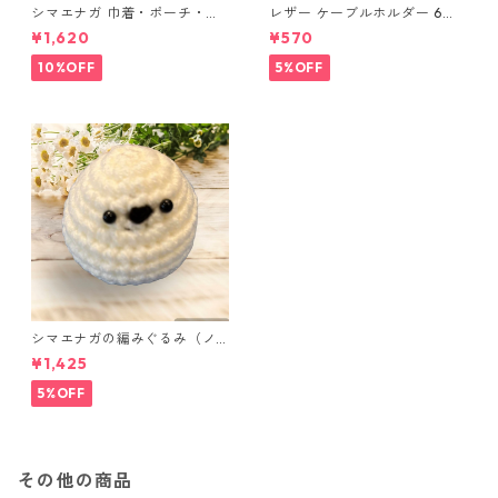
シマエナガ 巾着・ポーチ・ミ
レザー ケーブルホルダー 6個
ニポーチ(カード収納にも) ３
セット
¥1,620
¥570
点セット さくらんぼ柄×淡いピ
ンク
10%OFF
5%OFF
シマエナガの編みぐるみ（ノ
ーマル）
¥1,425
5%OFF
その他の商品