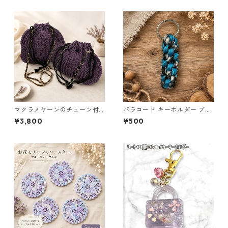
マクラメヤーンのチェーン付
パラコード キーホルダー ブル
ポーチ大小セット(紫) 巾着 布
ー×ブラック・ホワイト ハンド
¥3,800
¥500
小物 ハンドメイド 国産 本革
メイド 国産 本革 ヌメ革
ヌメ革