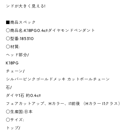
ンドが大きく見える!
■商品スペック
○商品名:K18PG0.4ctダイヤモンドペンダント
○型番:185310
○材質:
ヘッド部分/
K18PG
チェーン/
シルバーピンクゴールドメッキ カットボールチェーン
石/
ダイヤ1石 約0.4ct
フェアカットアップ、Hカラー、I1前後 （Hカラー I1クラス）
○生産国:日本
○サイズ:
トップ/