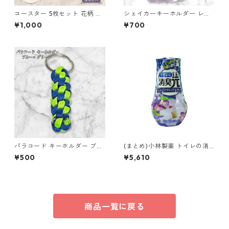
コースター 5枚セット 花柄 レ
シェイカーキーホルダー レジ
ース 手編み ブルー パープル s
ン キーホルダー ハート 鍵 バ
¥1,000
¥700
2 ギフト
ッグチャーム ハンドメイド レ
ジンアクセサリー クリアパー
プル かわいい ゆめかわ キラキ
ラ チャーム ビーズ入り プレゼ
ント ギフト
パラコード キーホルダー ブル
(まとめ)小林製薬 トイレの消
ー グリーン 編み込み s33
臭元心なごむリラックスアロ
¥500
¥5,610
マ 400ml 1個【×10セット】
消臭剤 芳香剤 トイレ用
商品一覧に戻る