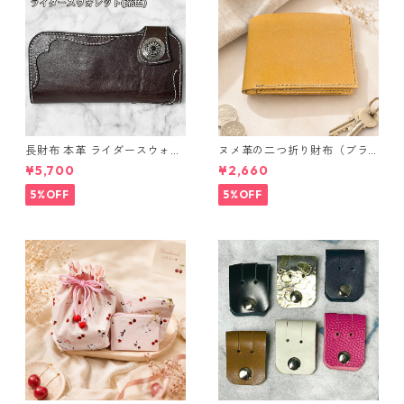
長財布 本革 ライダースウォレ
ヌメ革の二つ折り財布（ブラ
ット 国産 ヌメ革 ブラウン バ
ウン系）
¥5,700
¥2,660
ングラデシュ l175 レザー 革財
布 ハンドメイド 経年変化
5%OFF
5%OFF