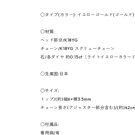
○タイプ(カラー): イエローゴールド(ゴールド)
○材質:
ヘッド部分/K18YG
チェーン/K18YG スクリューチェーン
石/各ダイヤ 約0.15ct（ライトイエローカラー 
○生産国:日本
○サイズ:
トップ/(約)縦6×横3.5mm
チェーン長さ(アジャスター部分含む)/(約)42cm
○付属品:
専用箱/有