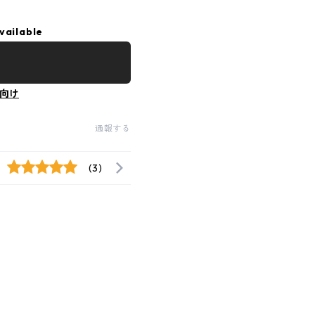
vailable
向け
通報する
(3)