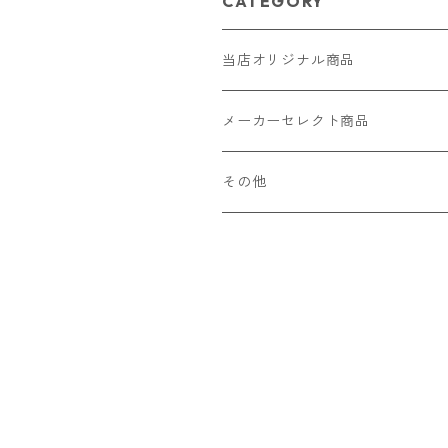
CATEGORY
当店オリジナル商品
レザー（革）
メーカーセレクト商品
ロングウォレット
ストラップ
財布・キーケース・カードケース
その他
ショートウォレット
キーホルダー・チャーム
コインケース
ドール
アクセサリー
ハーフウォレット
バッグ
ドール服 22cm用
ピアス
ニット・布製品
腕時計
名刺入れ
カードケース・名刺入れ
ドール服 27cm用
ネックレス・ペンダント
トートバッグ
メンズ
パラコード
バッグ
お守りケース Lサイズ
長財布
ドール服 22cm・27cm
リング・指輪
雑貨
レディース
キーホルダー
クラフトバンド
ペット