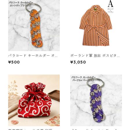
パラコード キーホルダー オレ
ポーランド軍 放出 ポスピタル
ンジ ブラウン系 編み込み s35
ガウン ストライプ A オレンジ
¥500
¥3,050
×ブラウン 176サイズ 未使用
デッドストック ミリタリーウ
ェア