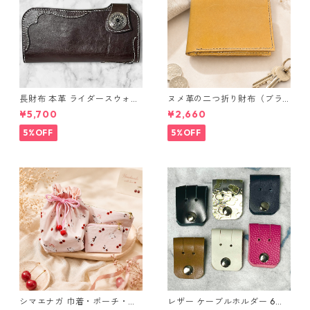
長財布 本革 ライダースウォレ
ヌメ革の二つ折り財布（ブラ
ット 国産 ヌメ革 ブラウン バ
ウン系）
¥5,700
¥2,660
ングラデシュ l175 レザー 革財
布 ハンドメイド 経年変化
5%OFF
5%OFF
シマエナガ 巾着・ポーチ・ミ
レザー ケーブルホルダー 6個