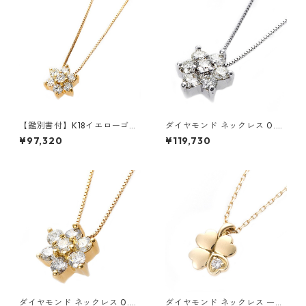
【鑑別書付】K18イエローゴー
ダイヤモンド ネックレス 0.3c
ルド 天然ダイヤネックレス ダ
t K18 ホワイトゴールド 0.3カ
¥97,320
¥119,730
イヤモンドペンダント/ネック
ラット 花 フラワーモチーフ ペ
レス0.2ct フラワーモチーフ
ンダント 鑑別カード付き ジュ
ジュエリー アクセサリー レデ
エリー アクセサリー レディー
ィース
ス
ダイヤモンド ネックレス 0.3c
ダイヤモンド ネックレス 一粒