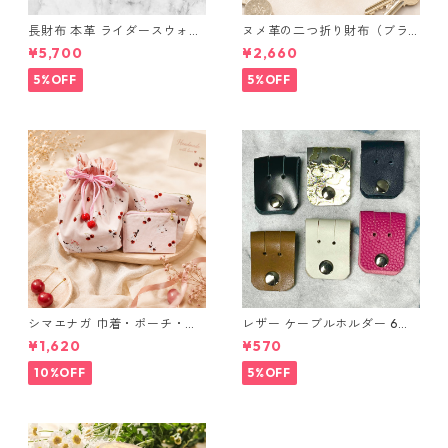
長財布 本革 ライダースウォレ
ヌメ革の二つ折り財布（ブラ
ット 国産 ヌメ革 ブラウン バ
ウン系）
¥5,700
¥2,660
ングラデシュ l175 レザー 革財
布 ハンドメイド 経年変化
5%OFF
5%OFF
シマエナガ 巾着・ポーチ・ミ
レザー ケーブルホルダー 6個
ニポーチ(カード収納にも) ３
セット
¥1,620
¥570
点セット さくらんぼ柄×淡いピ
ンク
10%OFF
5%OFF