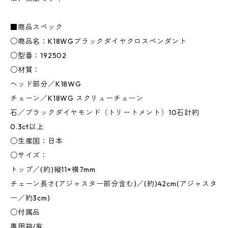
■商品スペック
○商品名：K18WGブラックダイヤクロスペンダント
○型番：192502
○材質：
ヘッド部分／K18WG
チェーン／K18WG スクリューチェーン
石／ブラックダイヤモンド（トリートメント）10石計約
0.3ct以上
○生産国：日本
○サイズ：
トップ／(約)縦11×横7mm
チェーン長さ(アジャスター部分含む)／(約)42cm(アジャスタ
ー／約3cm)
○付属品
専用箱/有