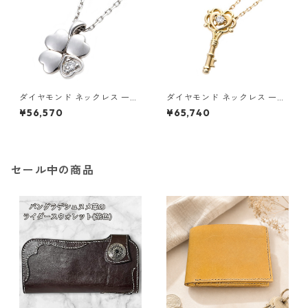
ダイヤモンド ネックレス 一粒
ダイヤモンド ネックレス 一粒
0.014ct プラチナ Pt900 四
K18 イエローゴールド 鍵 キー
¥56,570
¥65,740
葉 クローバーモチーフ ペンダ
モチーフ ペンダント 鑑別カー
ント 鑑別カード付き ジュエリ
ド付き ジュエリー アクセサリ
ー アクセサリー レディース
ー レディース
セール中の商品