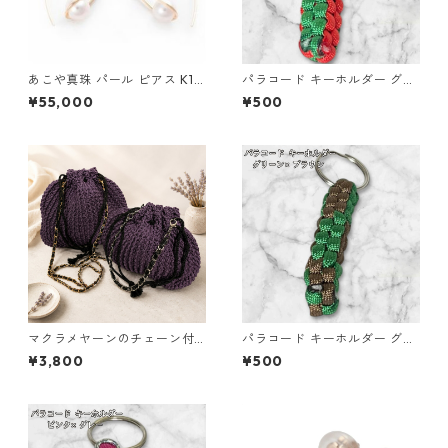
あこや真珠 パール ピアス K10
パラコード キーホルダー グリ
イエローゴールド ジプシー フ
ーン レッド 編み込み s23
¥55,000
¥500
ック ピアス 7mm 7ミリ珠 ア
コヤ 本真珠 真珠 ジュエリー
アクセサリー レディース
マクラメヤーンのチェーン付
パラコード キーホルダー グリ
ポーチ大小セット(紫) 巾着 布
ーン ブラウン 編み込み s24
¥3,800
¥500
小物 ハンドメイド 国産 本革
ヌメ革