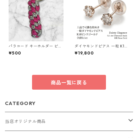
パラコード キーホルダー ピン
ダイヤモンドピアス 一粒 K18
ク グレー 編み込み s28
ピンクゴールド 合計0.1ct ス
¥500
¥19,800
タッドピアス おしゃれ シンプ
ル スタッド ジュエリー アクセ
サリー レディース
商品一覧に戻る
CATEGORY
当店オリジナル商品