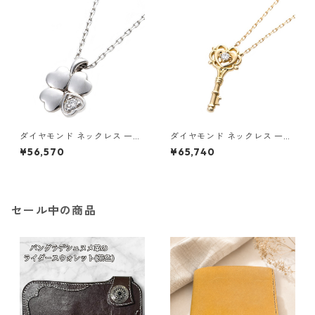
ス
ス
ダイヤモンド ネックレス 一粒
ダイヤモンド ネックレス 一粒
0.014ct プラチナ Pt900 四
K18 イエローゴールド 鍵 キー
¥56,570
¥65,740
葉 クローバーモチーフ ペンダ
モチーフ ペンダント 鑑別カー
ント 鑑別カード付き ジュエリ
ド付き ジュエリー アクセサリ
ー アクセサリー レディース
ー レディース
セール中の商品