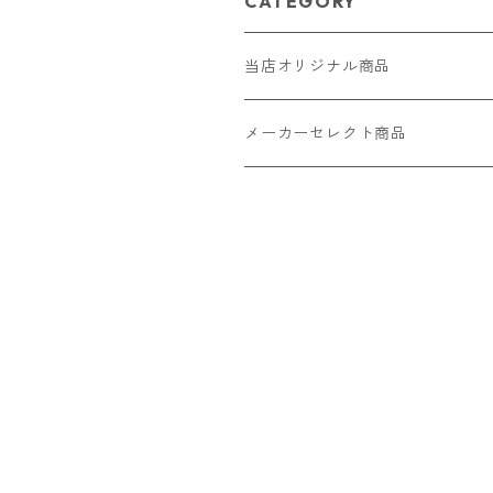
CATEGORY
当店オリジナル商品
レザー（革）
メーカーセレクト商品
ロングウォレット
ストラップ
財布・キーケース・カードケース
ショートウォレット
キーホルダー・チャーム
コインケース
ドール
アクセサリー
ハーフウォレット
バッグ
ドール服 22cm用
ピアス
ニット・布製品
腕時計
名刺入れ
カードケース・名刺入れ
ドール服 27cm用
ネックレス・ペンダント
トートバッグ
メンズ
パラコード
バッグ
お守りケース Lサイズ
長財布
ドール服 22cm・27cm
リング・指輪
雑貨
レディース
キーホルダー
クラフトバンド
ペット