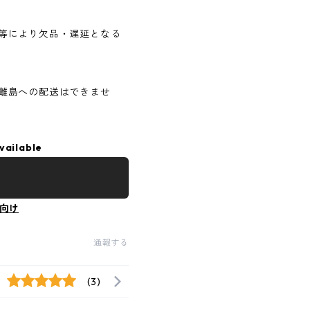
等により欠品・遅延となる
離島への配送はできませ
vailable
向け
通報する
(3)