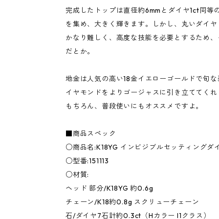
完成したトップは直径約6mmとダイヤ1ct同等
を集め、大きく輝きます。しかし、丸いダイヤ
かなり難しく、高度な技能を必要とするため、
だとか。
地金は人気の高い18金イエローゴールドで旬
イヤモンドをよりゴージャスに引き立ててくれ
もちろん、普段使いにもオススメですよ。
■商品スペック
○商品名:K18YG インビジブルセッティング
○型番:151113
○材質:
ヘッド 部分/K18YG 約0.6g
チェーン/K18約0.8g スクリューチェーン
石/ダイヤ7石計約0.3ct（Hカラー I1クラス）