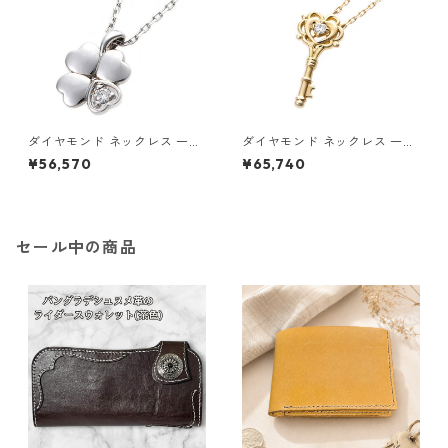
ダイヤモンド ネックレス 一粒
ダイヤモンド ネックレス 一粒
0.014ct プラチナ Pt900 四
K18 イエローゴールド 鍵 キー
¥56,570
¥65,740
葉 クローバーモチーフ ペンダ
モチーフ ペンダント 鑑別カー
ント 鑑別カード付き ジュエリ
ド付き ジュエリー アクセサリ
ー アクセサリー レディース
ー レディース
セール中の商品