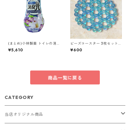
(まとめ)小林製薬 トイレの消
ビーズコースター 3枚セット
臭元心なごむリラックスアロ
クリア パール ブルー ラウンド
¥5,610
¥600
マ 400ml 1個【×10セット】
モチーフ アクリルビーズ s43
消臭剤 芳香剤 トイレ用
商品一覧に戻る
CATEGORY
当店オリジナル商品