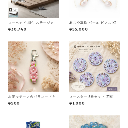
ローベッド 棚付 ステージタイ
あこや真珠 パール ピアス K10
プ セミダブル 幅140cm ベッ
イエローゴールド ジプシー フ
¥30,740
¥55,000
ドフレームのみ ナチュラル 宮
ック ピアス 7mm 7ミリ珠 ア
付 宮棚付 コンセント 頑丈 通
コヤ 本真珠 真珠 ジュエリー
気性 ステージベッド すのこベ
アクセサリー レディース
ッド ベッドフレーム フロアベ
ッド ロースタイル ベット ロー
ベット セミダブルベッド 寝具
収納
お花モチーフのパラコードキ
コースター 5枚セット 花柄 レ
ーホルダー ピンク×ライトグリ
ース 手編み ブルー パープル s
¥500
¥1,000
ーン ハンドメイド 国産 本革
2 ギフト
ヌメ革