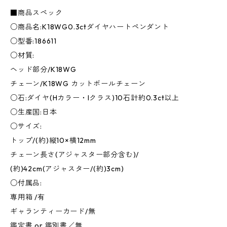
■商品スペック
○商品名:K18WG0.3ctダイヤハートペンダント
○型番:186611
○材質:
ヘッド部分/K18WG
チェーン/K18WG カットボールチェーン
○石:ダイヤ(Hカラー・Iクラス)10石計約0.3ct以上
○生産国:日本
○サイズ:
トップ/(約)縦10×横12mm
チェーン長さ(アジャスター部分含む)/
(約)42cm(アジャスター/(約)3cm)
○付属品:
専用箱 /有
ギャランティーカード/無
鑑定書 or 鑑別書／無