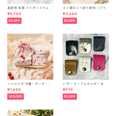
長財布 本革 ライダースウォレ
ヌメ革の二つ折り財布（ブラ
ット 国産 ヌメ革 ブラウン バ
ウン系）
¥5,700
¥2,660
ングラデシュ l175 レザー 革財
布 ハンドメイド 経年変化
5%OFF
5%OFF
シマエナガ 巾着・ポーチ・ミ
レザー ケーブルホルダー 6個
ニポーチ(カード収納にも) ３
セット
¥1,620
¥570
点セット さくらんぼ柄×淡いピ
ンク
10%OFF
5%OFF