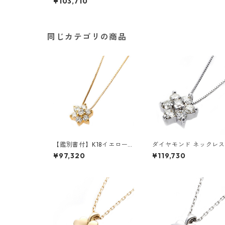
¥103,710
同じカテゴリの商品
【鑑別書付】K18イエローゴ
ダイヤモンド ネックレス
ールド 天然ダイヤネックレ
0.3ct K18 ホワイトゴー
¥97,320
¥119,730
ス ダイヤモンドペンダン
ド 0.3カラット 花 フラ
ト/ネックレス0.2ct フラワ
モチーフ ペンダント 鑑
ーモチーフ ジュエリー アク
ード付き ジュエリー ア
セサリー レディース
サリー レディース