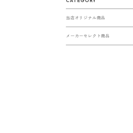
CATEGORY
当店オリジナル商品
レザー（革）
メーカーセレクト商品
ロングウォレット
ストラップ
財布・キーケース・カードケース
ショートウォレット
キーホルダー・チャーム
コインケース
ドール
アクセサリー
ハーフウォレット
バッグ
ドール服 22cm用
ピアス
ニット・布製品
腕時計
名刺入れ
カードケース・名刺入れ
ドール服 27cm用
ネックレス・ペンダント
トートバッグ
メンズ
パラコード
バッグ
お守りケース Lサイズ
長財布
ドール服 22cm・27cm
リング・指輪
雑貨
レディース
キーホルダー
クラフトバンド
ペット