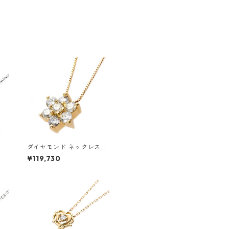
ダイヤモンド ネックレス
ル
0.3ct K18 イエローゴール
¥119,730
ワー
ド 0.3カラット 花 フラワー
別カ
モチーフ ペンダント 鑑別カ
クセ
ード付き ジュエリー アクセ
サリー レディース