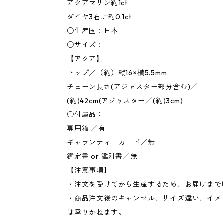
アクアマリン約1ct
ダイヤ3石計約0.1ct
○生産国：日本
○サイズ：
【アクア】
トップ／（約）縦16×横5.5mm
チェーン長さ(アジャスター部分含む)／
(約)42cm(アジャスター／(約)3cm)
○付属品：
専用箱 ／有
ギャランティーカード／無
鑑定書 or 鑑別書／無
【注意事項】
・注文を受けてから生産するため、お届けまで
・商品注文後のキャンセル、サイズ違い、イメ
は承りかねます。