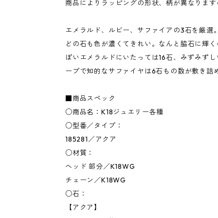
商品によりラッピングの形状、柄が異なります
エメラルド、ルビー、サファイアの3石を厳選
どの石も色が濃くてきれい。なんと脇石に輝く
ぽいエメラルドにいたっては16石、みずみずし
ープで知的なサファイヤは6石もの数が敷き詰
■商品スペック
○商品名：K18ジュエリー各種
○型番／タイプ：
185281／アクア
○材質：
ヘッド 部分／K18WG
チェーン／K18WG
○石：
【アクア】