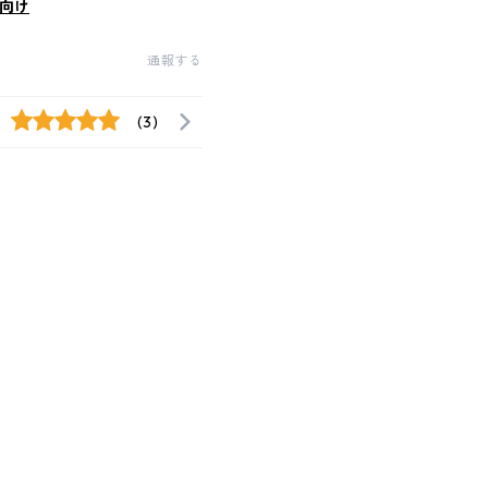
向け
通報する
(3)