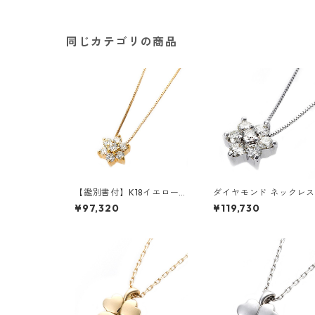
セサリー レディース
同じカテゴリの商品
【鑑別書付】K18イエローゴ
ダイヤモンド ネックレス
ールド 天然ダイヤネックレ
0.3ct K18 ホワイトゴー
¥97,320
¥119,730
ス ダイヤモンドペンダン
ド 0.3カラット 花 フラ
ト/ネックレス0.2ct フラワ
モチーフ ペンダント 鑑
ーモチーフ ジュエリー アク
ード付き ジュエリー ア
セサリー レディース
サリー レディース