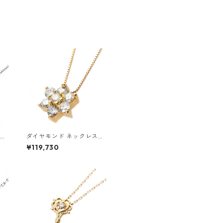
ダイヤモンド ネックレス
ル
0.3ct K18 イエローゴール
¥119,730
ワー
ド 0.3カラット 花 フラワー
別カ
モチーフ ペンダント 鑑別カ
クセ
ード付き ジュエリー アクセ
サリー レディース