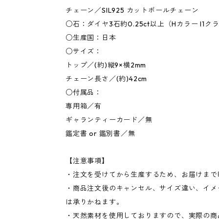
チェーン／SIL925 カットボールチェーン
○石：ダイヤ3石約0.25ct以上（Hカラー I1ク
○生産国：日本
○サイズ：
トップ／(約)縦9×横2mm
チェーン長さ／(約)42cm
○付属品：
専用箱／有
ギャランティーカード／無
鑑定書 or 鑑別書／無
【注意事項】
・注文を受けてから生産するため、お届けまで
・商品注文後のキャンセル、サイズ違い、イメ
は承りかねます。
・天然素材を使用しておりますので、実際の商