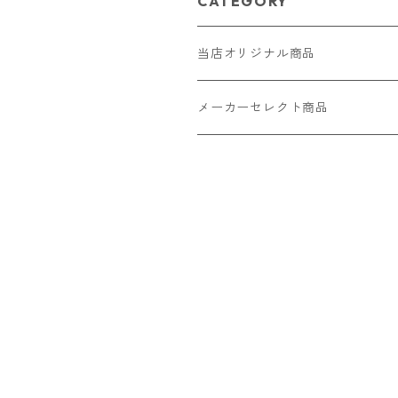
CATEGORY
当店オリジナル商品
レザー（革）
メーカーセレクト商品
ロングウォレット
ストラップ
財布・キーケース・カードケース
ショートウォレット
キーホルダー・チャーム
コインケース
ドール
アクセサリー
ハーフウォレット
バッグ
ドール服 22cm用
ピアス
ニット・布製品
腕時計
名刺入れ
カードケース・名刺入れ
ドール服 27cm用
ネックレス・ペンダント
トートバッグ
メンズ
パラコード
バッグ
お守りケース Lサイズ
長財布
ドール服 22cm・27cm
リング・指輪
雑貨
レディース
キーホルダー
クラフトバンド
ペット