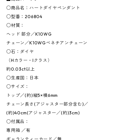
○商品名：ハートダイヤペンダント
○型番：206804
○材質：
ヘッド 部分／K10WG
チェーン／K10WGベネチアンチェーン
○石：ダイヤ
（Hカラー・Iクラス）
約0.03ct以上
○生産国：日本
○サイズ：
トップ／(約)縦5×横6mm
チェーン長さ(アジャスター部分含む)／
(約)40cm(アジャスター／(約)3cm)
○付属品：
専用箱 ／有
ギャランティーカード／無