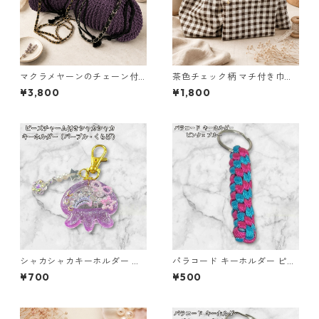
マクラメヤーンのチェーン付
茶色チェック柄 マチ付き巾
ポーチ大小セット(紫) 巾着 布
着・巾着・ミニポーチ 3点セッ
¥3,800
¥1,800
小物 ハンドメイド 国産 本革
ト O66 巾着袋 布小物 ハンド
ヌメ革
メイド
シャカシャカキーホルダー く
パラコード キーホルダー ピン
らげ レジン キーホルダー パー
ク ブルー 編み込み s38 アウト
¥700
¥500
プル ビーズ チャーム付き かわ
ドア
いい ハンドメイド シェイカー
星 月 花 バッグチャーム キッ
ズ レディース プレゼント 雑貨