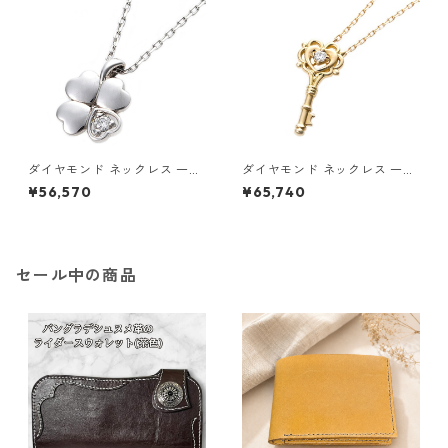
ダイヤモンド ネックレス 一粒
ダイヤモンド ネックレス 一粒
0.014ct プラチナ Pt900 四
K18 イエローゴールド 鍵 キー
¥56,570
¥65,740
葉 クローバーモチーフ ペンダ
モチーフ ペンダント 鑑別カー
ント 鑑別カード付き ジュエリ
ド付き ジュエリー アクセサリ
ー アクセサリー レディース
ー レディース
セール中の商品