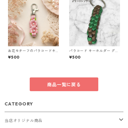
ゆめかわ ギフト
お花モチーフのパラコードキ
パラコード キーホルダー グリ
ーホルダー ピンク×ライトグリ
ーン ブラウン 編み込み s24
¥500
¥500
ーン ハンドメイド 国産 本革
ヌメ革
商品一覧に戻る
CATEGORY
当店オリジナル商品