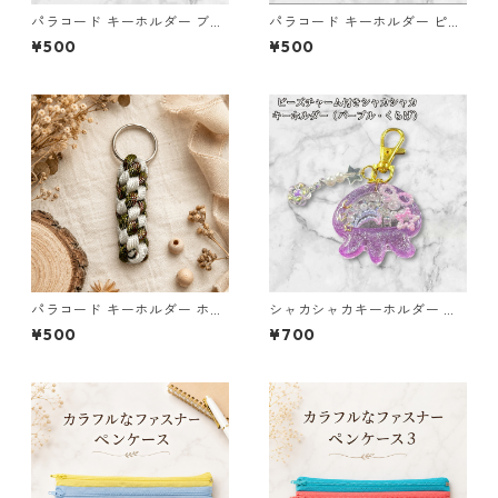
パラコード キーホルダー ブル
パラコード キーホルダー ピン
ー ブラック 編み込み s31
ク グリーン 編み込み s30
¥500
¥500
パラコード キーホルダー ホワ
シャカシャカキーホルダー く
イト× グリーン・ブラウン ハ
らげ レジン キーホルダー パー
¥500
¥700
ンドメイド 国産 本革 ヌメ革
プル ビーズ チャーム付き かわ
いい ハンドメイド シェイカー
星 月 花 バッグチャーム キッ
ズ レディース プレゼント 雑貨
ゆめかわ ギフト