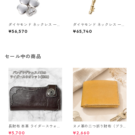
ダイヤモンド ネックレス 一粒
ダイヤモンド ネックレス 一粒
0.014ct プラチナ Pt900 四
K18 イエローゴールド 鍵 キー
¥56,570
¥65,740
葉 クローバーモチーフ ペンダ
モチーフ ペンダント 鑑別カー
ント 鑑別カード付き ジュエリ
ド付き ジュエリー アクセサリ
ー アクセサリー レディース
ー レディース
セール中の商品
長財布 本革 ライダースウォレ
ヌメ革の二つ折り財布（ブラ
ット 国産 ヌメ革 ブラウン バ
ウン系）
¥5,700
¥2,660