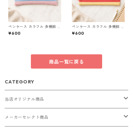
ペンケース カラフル 多機能 筆
ペンケース カラフル 多機能 筆
箱 ファスナー6本 s10
箱 ファスナー6本 s11
¥600
¥600
商品一覧に戻る
CATEGORY
当店オリジナル商品
レザー（革）
メーカーセレクト商品