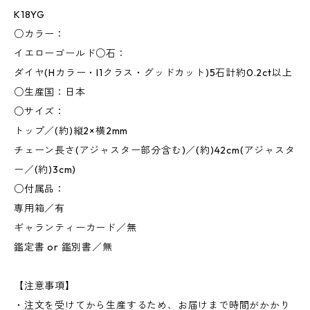
K18YG
○カラー：
イエローゴールド○石：
ダイヤ(Hカラー・I1クラス・グッドカット)5石計約0.2ct以上
○生産国：日本
○サイズ：
トップ／(約)縦2×横2mm
チェーン長さ(アジャスター部分含む)／(約)42cm(アジャスタ
ー／(約)3cm)
○付属品：
専用箱／有
ギャランティーカード／無
鑑定書 or 鑑別書／無
【注意事項】
・注文を受けてから生産するため、お届けまで時間がかかり