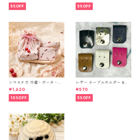
ングラデシュ l175 レザー 革財
布 ハンドメイド 経年変化
5%OFF
5%OFF
シマエナガ 巾着・ポーチ・ミ
レザー ケーブルホルダー 6個
ニポーチ(カード収納にも) ３
セット
¥1,620
¥570
点セット さくらんぼ柄×淡いピ
ンク
10%OFF
5%OFF