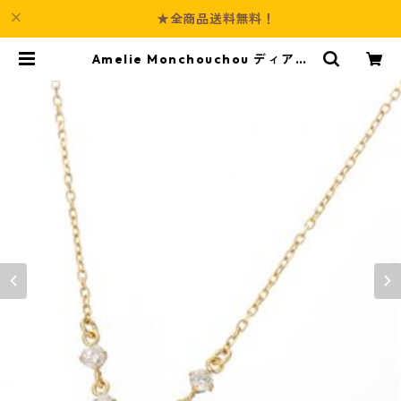
★全商品送料無料！
Amelie Monchouchou ディアプ
リュイ K18ダイヤモンドペンダン
ト/ネックレス イエローゴールド ジ
ュエリー アクセサリー レディース |
Culture-Booth