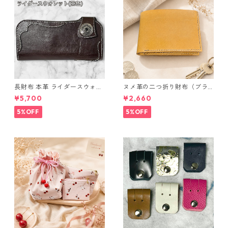
長財布 本革 ライダースウォレ
ヌメ革の二つ折り財布（ブラ
ット 国産 ヌメ革 ブラウン バ
ウン系）
¥5,700
¥2,660
ングラデシュ l175 レザー 革財
布 ハンドメイド 経年変化
5%OFF
5%OFF