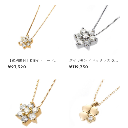
【鑑別書付】K18イエローゴー
ダイヤモンド ネックレス 0.3c
ルド 天然ダイヤネックレス ダ
t K18 ホワイトゴールド 0.3カ
¥97,320
¥119,730
イヤモンドペンダント/ネック
ラット 花 フラワーモチーフ ペ
レス0.2ct フラワーモチーフ
ンダント 鑑別カード付き ジュ
ジュエリー アクセサリー レデ
エリー アクセサリー レディー
ィース
ス