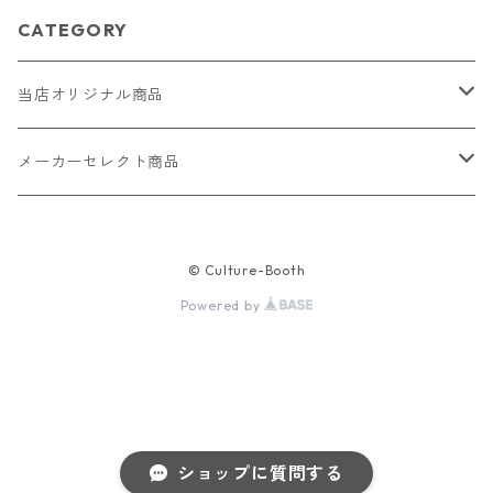
CATEGORY
当店オリジナル商品
レザー（革）
メーカーセレクト商品
ロングウォレット
ストラップ
財布・キーケース・カードケース
© Culture-Booth
ショートウォレット
キーホルダー・チャーム
コインケース
ドール
アクセサリー
Powered by
ハーフウォレット
バッグ
ドール服 22cm用
ピアス
ニット・布製品
腕時計
名刺入れ
カードケース・名刺入れ
ドール服 27cm用
ネックレス・ペンダント
トートバッグ
メンズ
パラコード
バッグ
ショップに質問する
お守りケース Lサイズ
長財布
ドール服 22cm・27cm
リング・指輪
雑貨
レディース
キーホルダー