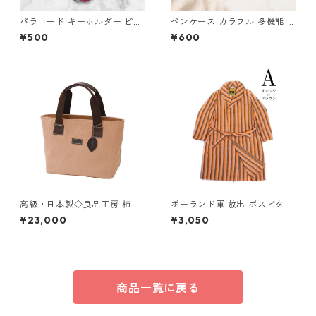
パラコード キーホルダー ピン
ペンケース カラフル 多機能 筆
ク グレー 編み込み s28
箱 ファスナー6本 s10
¥500
¥600
高級・日本製◇良品工房 柿渋
ポーランド軍 放出 ポスピタル
染トートバッグ◇ハンドバッ
ガウン ストライプ A オレンジ
¥23,000
¥3,050
グ 大人ナチュラル 日本製【約
×ブラウン 176サイズ 未使用
300g・約260×120×220m
デッドストック ミリタリーウ
m】 tp-ds-2655914
ェア
商品一覧に戻る