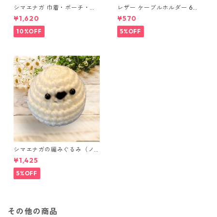
シマエナガ 巾着・ポーチ・ミ
レザー ケーブルホルダー 6個
ニポーチ(カード収納にも) ３
セット
¥1,620
¥570
点セット さくらんぼ柄×淡いピ
ンク
10%OFF
5%OFF
シマエナガの編みぐるみ（ノ
ーマル）
¥1,425
5%OFF
その他の商品