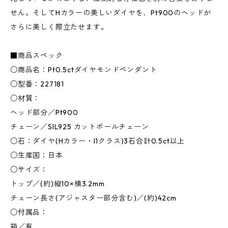
せん。そしてHカラーの美しいダイヤを、Pt900のヘッドが
さらに美しく際立たせます。
■商品スペック
○商品名：Pt0.5ctダイヤモンドペンダント
○型番：227181
○材質：
ヘッド部分／Pt900
チェーン／SIL925 カットボールチェーン
○石：ダイヤ(Hカラー・I1クラス)3石合計0.5ct以上
○生産国：日本
○サイズ：
トップ／(約)縦10×横3.2mm
チェーン長さ(アジャスター部分含む)／(約)42cm
○付属品：
箱／有