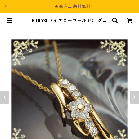
★全商品送料無料！
K18YG（イエローゴールド） ダイ
ヤファリボラペンダント ダイヤモン
ド ジュエリー アクセサリー レディ
ース | Culture-Booth