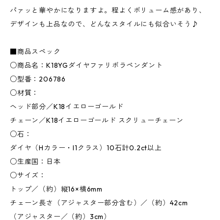
パァッと華やかになりますよ。程よくボリューム感があり、
デザインも上品なので、どんなスタイルにも似合いそう♪
■商品スペック
○商品名：K18YGダイヤファリボラペンダント
○型番：206786
○材質：
ヘッド部分／K18イエローゴールド
チェーン／K18イエローゴールド スクリューチェーン
○石：
ダイヤ（Hカラー・I1クラス）10石計0.2ct以上
○生産国：日本
○サイズ：
トップ／（約）縦16×横6mm
チェーン長さ（アジャスター部分含む）／（約）42cm
（アジャスター／（約）3cm）