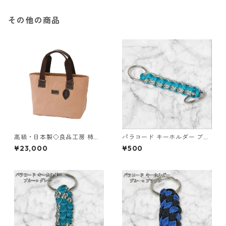
その他の商品
高級・日本製◇良品工房 柿渋
パラコード キーホルダー ブル
染トートバッグ◇ハンドバッ
ー グレー ホワイト 編み込み s
¥23,000
¥500
グ 大人ナチュラル 日本製【約
36 アウトドア
300g・約260×120×220m
m】 tp-ds-2655914