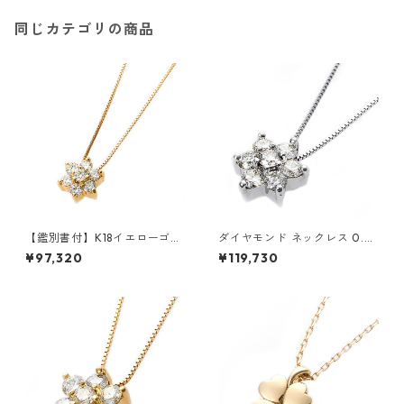
同じカテゴリの商品
【鑑別書付】K18イエローゴー
ダイヤモンド ネックレス 0.3c
ルド 天然ダイヤネックレス ダ
t K18 ホワイトゴールド 0.3カ
¥97,320
¥119,730
イヤモンドペンダント/ネック
ラット 花 フラワーモチーフ ペ
レス0.2ct フラワーモチーフ
ンダント 鑑別カード付き ジュ
ジュエリー アクセサリー レデ
エリー アクセサリー レディー
ィース
ス