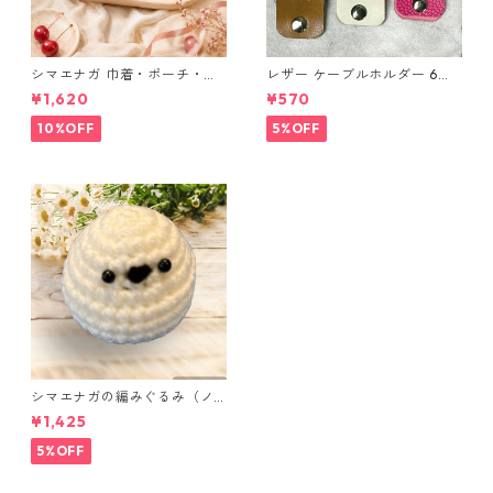
シマエナガ 巾着・ポーチ・ミ
レザー ケーブルホルダー 6個
ニポーチ(カード収納にも) ３
セット
¥1,620
¥570
点セット さくらんぼ柄×淡いピ
ンク
10%OFF
5%OFF
シマエナガの編みぐるみ（ノ
ーマル）
¥1,425
5%OFF