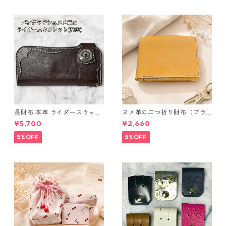
長財布 本革 ライダースウォレ
ヌメ革の二つ折り財布（ブラ
ット 国産 ヌメ革 ブラウン バ
ウン系）
¥5,700
¥2,660
ングラデシュ l175 レザー 革財
布 ハンドメイド 経年変化
5%OFF
5%OFF