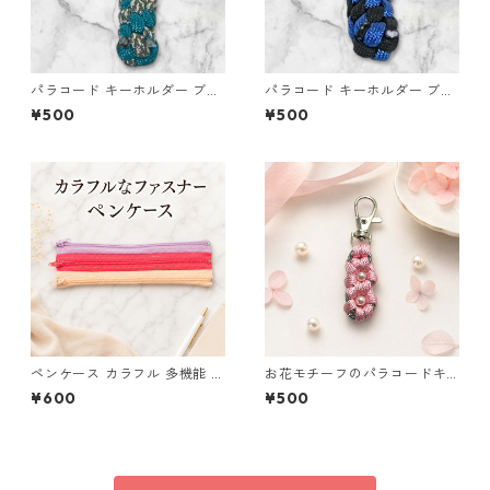
パラコード キーホルダー ブル
パラコード キーホルダー ブル
ー グレー 編み込み s20
ー ブラック 編み込み s31
¥500
¥500
ペンケース カラフル 多機能 筆
お花モチーフのパラコードキ
箱 ファスナー6本 s9
ーホルダー ピンク×グレー ハ
¥600
¥500
ンドメイド 国産 本革 ヌメ革