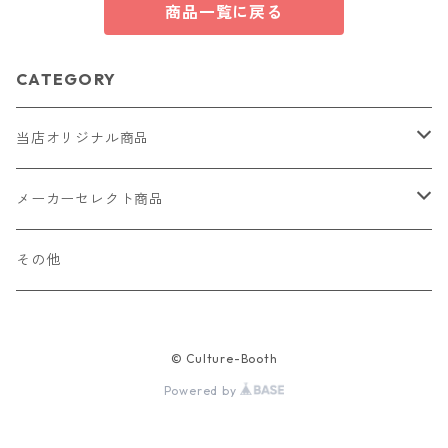
商品一覧に戻る
CATEGORY
当店オリジナル商品
レザー（革）
メーカーセレクト商品
ロングウォレット
ストラップ
財布・キーケース・カードケース
その他
ショートウォレット
キーホルダー・チャーム
コインケース
ドール
アクセサリー
© Culture-Booth
ハーフウォレット
バッグ
ドール服 22cm用
ピアス
ニット・布製品
腕時計
Powered by
名刺入れ
カードケース・名刺入れ
ドール服 27cm用
ネックレス・ペンダント
トートバッグ
メンズ
パラコード
バッグ