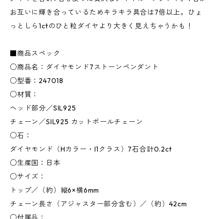
お互いに輝き合っているためキラキラ具合は7倍以上。ひょ
っとしら1ctのひと粒ダイヤより大きく見えちゃうかも！
■商品スペック
○商品名：ダイヤモンド7ストーンペンダント
○型番：247018
○材質：
ヘッド部分／SIL925
チェーン／SIL925 カットボールチェーン
○石：
ダイヤモンド（Hカラー・I1クラス）7石合計0.2ct
○生産国：日本
○サイズ：
トップ／（約）縦6×横6mm
チェーン長さ（アジャスター部分含む）／（約）42cm
○付属品：