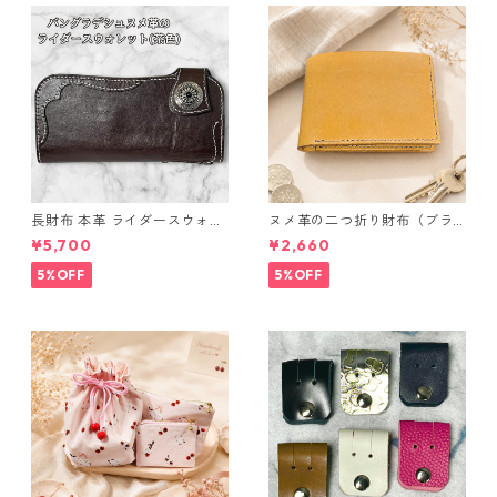
長財布 本革 ライダースウォレ
ヌメ革の二つ折り財布（ブラ
ット 国産 ヌメ革 ブラウン バ
ウン系）
¥5,700
¥2,660
ングラデシュ l175 レザー 革財
布 ハンドメイド 経年変化
5%OFF
5%OFF