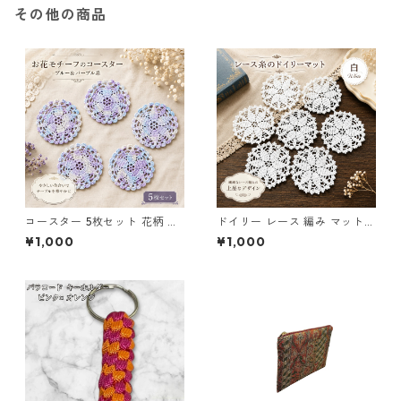
その他の商品
コースター 5枚セット 花柄 レ
ドイリー レース 編み マット
ース 手編み ブルー パープル s
白 コースター s1
¥1,000
¥1,000
2 ギフト