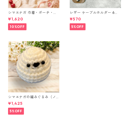
シマエナガ 巾着・ポーチ・ミ
レザー ケーブルホルダー 6個
ニポーチ(カード収納にも) ３
セット
¥1,620
¥570
点セット さくらんぼ柄×淡いピ
ンク
10%OFF
5%OFF
シマエナガの編みぐるみ（ノ
ーマル）
¥1,425
5%OFF