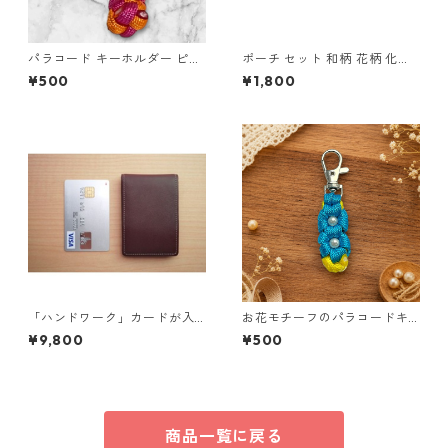
パラコード キーホルダー ピン
ポーチ セット 和柄 花柄 化粧
ク オレンジ 編み込み s17
ポーチ 小物入れ マチあり マチ
¥500
¥1,800
なし o63 布小物 ハンドメイド
「ハンドワーク」カードが入
お花モチーフのパラコードキ
る小さな小銭入れ ネイビー
ーホルダー ブルー×イエロー
¥9,800
¥500
ハンドメイド 国産 本革 ヌメ革
商品一覧に戻る