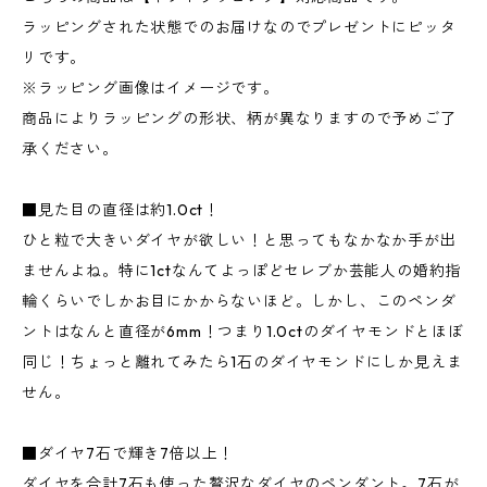
ラッピングされた状態でのお届けなのでプレゼントにピッタ
リです。
※ラッピング画像はイメージです。
商品によりラッピングの形状、柄が異なりますので予めご了
承ください。
■見た目の直径は約1.0ct！
ひと粒で大きいダイヤが欲しい！と思ってもなかなか手が出
ませんよね。特に1ctなんてよっぽどセレブか芸能人の婚約指
輪くらいでしかお目にかからないほど。しかし、このペンダ
ントはなんと直径が6mm！つまり1.0ctのダイヤモンドとほぼ
同じ！ちょっと離れてみたら1石のダイヤモンドにしか見えま
せん。
■ダイヤ7石で輝き7倍以上！
ダイヤを合計7石も使った贅沢なダイヤのペンダント。7石が