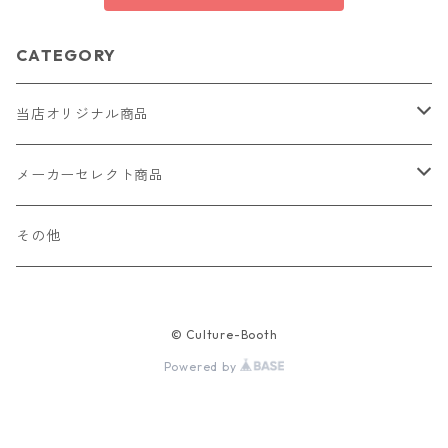
CATEGORY
当店オリジナル商品
レザー（革）
メーカーセレクト商品
ロングウォレット
ストラップ
財布・キーケース・カードケース
その他
ショートウォレット
キーホルダー・チャーム
コインケース
ドール
アクセサリー
© Culture-Booth
ハーフウォレット
バッグ
ドール服 22cm用
ピアス
ニット・布製品
腕時計
Powered by
名刺入れ
カードケース・名刺入れ
ドール服 27cm用
ネックレス・ペンダント
トートバッグ
メンズ
パラコード
バッグ