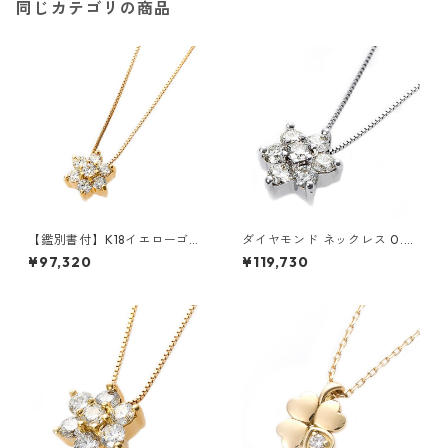
同じカテゴリの商品
【鑑別書付】K18イエローゴー
ダイヤモンド ネックレス 0.3c
ルド 天然ダイヤネックレス ダ
t K18 ホワイトゴールド 0.3カ
¥97,320
¥119,730
イヤモンドペンダント/ネック
ラット 花 フラワーモチーフ ペ
レス0.2ct フラワーモチーフ
ンダント 鑑別カード付き ジュ
ジュエリー アクセサリー レデ
エリー アクセサリー レディー
ィース
ス