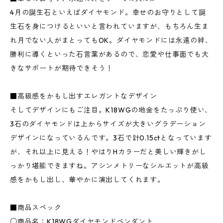
4月の誕生石といえばダイヤモンド。幸せのお守りとして誕
生石を身につけるといいと言われていますが、もちろん生ま
れ月でない人がまとってもOK。ダイヤモンドには永遠の絆、
勝利に導くといった石言葉があるので、恋愛や仕事面でも大
きなサポートが期待できそう！
■高級感をかもし出すエレガントなデザイン
そしてデザインにもご注目。K18WGの地金をたっぷり使い、
3石のダイヤモンドは上からサイズが大きいグラデーション
デザインになっているんです。3石で計0.15ctとなっています
が、それ以上に見える！やはりHカラーだと美しい輝きがし
っかり堪能できますね。アシンメトリーなシルエットが高級
感をかもし出し、華やかに演出してくれます。
■商品スペック
○商品名：K18WGダイヤモンドペンダント