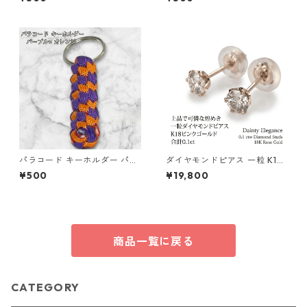
ーン ハンドメイド 国産 本革
ヌメ革
パラコード キーホルダー パー
ダイヤモンドピアス 一粒 K18
プル オレンジ 編み込み s19
ピンクゴールド 合計0.1ct ス
¥500
¥19,800
タッドピアス おしゃれ シンプ
ル スタッド ジュエリー アクセ
サリー レディース
商品一覧に戻る
CATEGORY