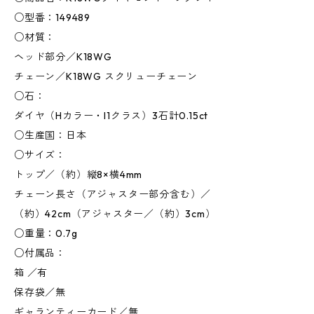
○型番：149489
○材質：
ヘッド部分／K18WG
チェーン／K18WG スクリューチェーン
○石：
ダイヤ（Hカラー・I1クラス）3石計0.15ct
○生産国：日本
○サイズ：
トップ／（約）縦8×横4mm
チェーン長さ（アジャスター部分含む）／
（約）42cm（アジャスター／（約）3cm）
○重量：0.7g
○付属品：
箱 ／有
保存袋／無
ギャランティーカード／無