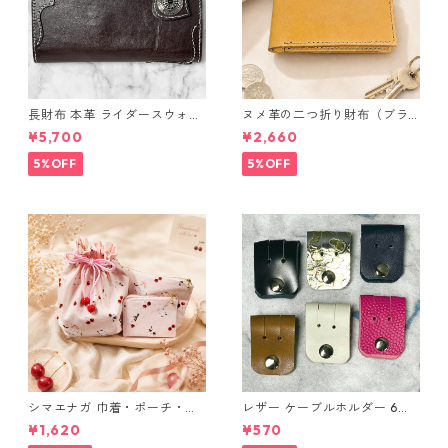
長財布 本革 ライダースウォレ
ヌメ革の二つ折り財布（ブラ
ット 国産 ヌメ革 ブラウン バ
ウン系）
¥5,700
¥2,660
ングラデシュ l175 レザー 革財
布 ハンドメイド 経年変化
5%OFF
5%OFF
シマエナガ 巾着・ポーチ・ミ
レザー ケーブルホルダー 6個
ニポーチ(カード収納にも) ３
セット
¥1,620
¥570
点セット さくらんぼ柄×淡いピ