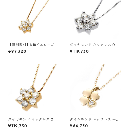
【鑑別書付】K18イエローゴー
ダイヤモンド ネックレス 0.3c
ルド 天然ダイヤネックレス ダ
t K18 ホワイトゴールド 0.3カ
¥97,320
¥119,730
イヤモンドペンダント/ネック
ラット 花 フラワーモチーフ ペ
レス0.2ct フラワーモチーフ
ンダント 鑑別カード付き ジュ
ジュエリー アクセサリー レデ
エリー アクセサリー レディー
ィース
ス
ダイヤモンド ネックレス 0.3c
ダイヤモンド ネックレス 一粒
t K18 イエローゴールド 0.3カ
0.014ct K18 イエローゴール
¥119,730
¥64,730
ラット 花 フラワーモチーフ ペ
ド 四葉 クローバーモチーフ ペ