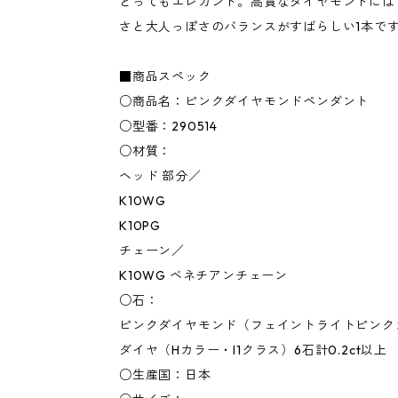
とってもエレガント。高貴なダイヤモンドには
さと大人っぽさのバランスがすばらしい1本で
■商品スペック
○商品名：ピンクダイヤモンドペンダント
○型番：290514
○材質：
ヘッド 部分／
K10WG
K10PG
チェーン／
K10WG ベネチアンチェーン
○石：
ピンクダイヤモンド（フェイントライトピンクカ
ダイヤ（Hカラー・I1クラス）6石計0.2ct以上
○生産国：日本