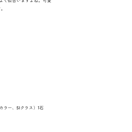
よく似合いますよね。可愛
す。
ラー、SIクラス）1石