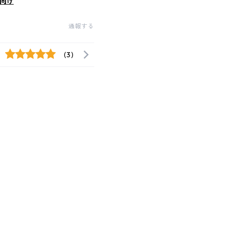
向け
通報する
(3)