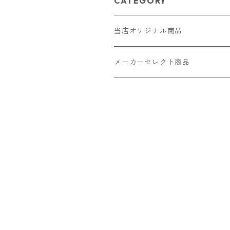
CATEGORY
当店オリジナル商品
レザー（革）
メーカーセレクト商品
ロングウォレット
ストラップ
財布・キーケース・カードケース
ショートウォレット
キーホルダー・チャーム
コインケース
ドール
アクセサリー
ハーフウォレット
バッグ
ドール服 22cm用
ピアス
ニット・布製品
腕時計
名刺入れ
カードケース・名刺入れ
ドール服 27cm用
ネックレス・ペンダント
トートバッグ
メンズ
パラコード
バッグ
お守りケース Lサイズ
長財布
ドール服 22cm・27cm
リング・指輪
雑貨
レディース
キーホルダー
クラフトバンド
ペット