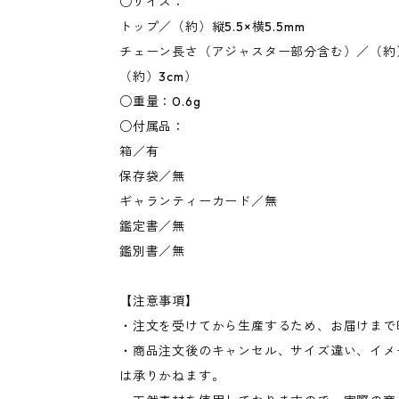
○サイズ：
トップ／（約）縦5.5×横5.5mm
チェーン長さ（アジャスター部分含む）／（約）
（約）3cm）
○重量：0.6g
○付属品：
箱／有
保存袋／無
ギャランティーカード／無
鑑定書／無
鑑別書／無
【注意事項】
・注文を受けてから生産するため、お届けまで
・商品注文後のキャンセル、サイズ違い、イメ
は承りかねます。