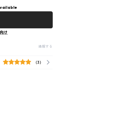
vailable
向け
通報する
(3)