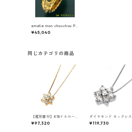
amelie mon chouchou Pri
ere K18 誕生石ベビーリン
¥45,040
グネックレス （3月）アク
アマリン 指輪 ジュエリー
アクセサリー レディース
同じカテゴリの商品
【鑑別書付】K18イエローゴ
ダイヤモンド ネックレス
ールド 天然ダイヤネックレ
0.3ct K18 ホワイトゴー
¥97,320
¥119,730
ス ダイヤモンドペンダン
ド 0.3カラット 花 フラ
ト/ネックレス0.2ct フラワ
モチーフ ペンダント 鑑