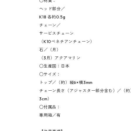
○材質：
ヘッド部分／
K18 各約0.5g
チェーン／
サービスチェーン
（K10ベネチアンチェーン）
石／（月）
（3月）アクアマリン
○生産国：日本
○サイズ：
トップ／（約）縦6×横3mm
チェーン長さ（アジャスター部分含む）／（約）
3cm）
○付属品：
専用箱／有