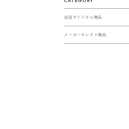
CATEGORY
当店オリジナル商品
レザー（革）
メーカーセレクト商品
ロングウォレット
ストラップ
財布・キーケース・カードケース
ショートウォレット
キーホルダー・チャーム
コインケース
ドール
アクセサリー
ハーフウォレット
バッグ
ドール服 22cm用
ピアス
ニット・布製品
腕時計
名刺入れ
カードケース・名刺入れ
ドール服 27cm用
ネックレス・ペンダント
トートバッグ
メンズ
パラコード
バッグ
お守りケース Lサイズ
長財布
ドール服 22cm・27cm
リング・指輪
雑貨
レディース
キーホルダー
クラフトバンド
ペット