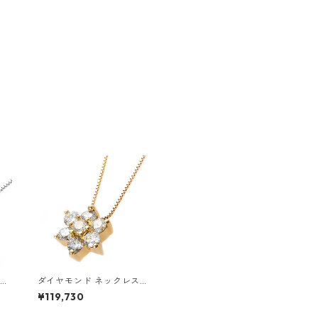
ダイヤモンド ネックレス
ル
0.3ct K18 イエローゴール
¥119,730
ワー
ド 0.3カラット 花 フラワー
別カ
モチーフ ペンダント 鑑別カ