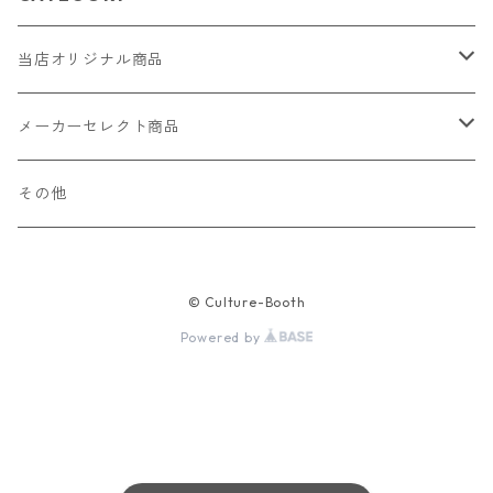
当店オリジナル商品
レザー（革）
メーカーセレクト商品
ロングウォレット
ストラップ
財布・キーケース・カードケース
その他
ショートウォレット
キーホルダー・チャーム
コインケース
ドール
アクセサリー
© Culture-Booth
ハーフウォレット
バッグ
ドール服 22cm用
ピアス
ニット・布製品
腕時計
Powered by
名刺入れ
カードケース・名刺入れ
ドール服 27cm用
ネックレス・ペンダント
トートバッグ
メンズ
パラコード
バッグ
お守りケース Lサイズ
長財布
ドール服 22cm・27cm
リング・指輪
雑貨
レディース
キーホルダー
クラフトバンド
ペット