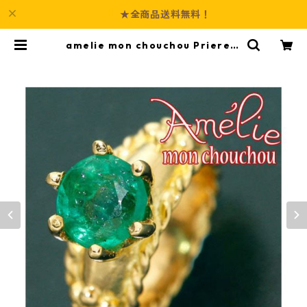
★全商品送料無料！
amelie mon chouchou Priere K
18 誕生石ベビーリングネックレス
（5月）エメラルド 指輪 ジュエリー
アクセサリー レディース | Culture
-Booth