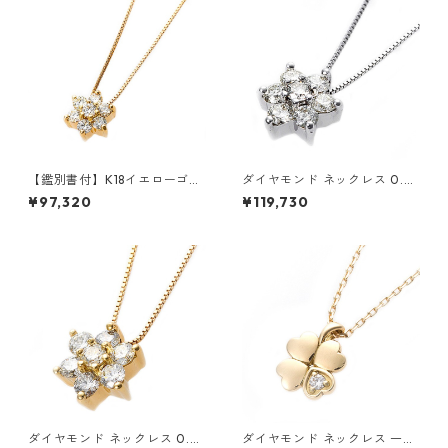
【鑑別書付】K18イエローゴー
ダイヤモンド ネックレス 0.3c
ルド 天然ダイヤネックレス ダ
t K18 ホワイトゴールド 0.3カ
¥97,320
¥119,730
イヤモンドペンダント/ネック
ラット 花 フラワーモチーフ ペ
レス0.2ct フラワーモチーフ
ンダント 鑑別カード付き ジュ
ジュエリー アクセサリー レデ
エリー アクセサリー レディー
ィース
ス
ダイヤモンド ネックレス 0.3c
ダイヤモンド ネックレス 一粒