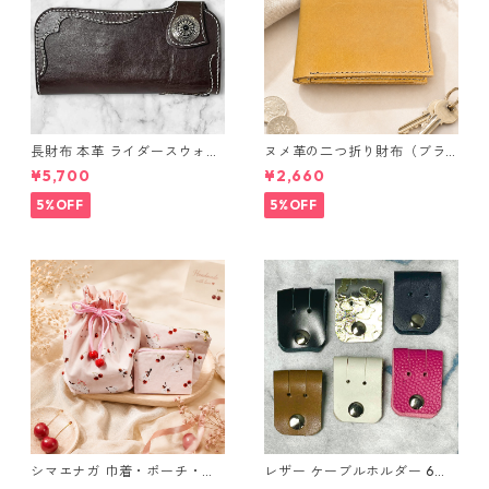
長財布 本革 ライダースウォレ
ヌメ革の二つ折り財布（ブラ
ット 国産 ヌメ革 ブラウン バ
ウン系）
¥5,700
¥2,660
ングラデシュ l175 レザー 革財
布 ハンドメイド 経年変化
5%OFF
5%OFF
シマエナガ 巾着・ポーチ・ミ
レザー ケーブルホルダー 6個
ニポーチ(カード収納にも) ３
セット