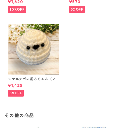
¥1,620
¥570
点セット さくらんぼ柄×淡いピ
ンク
10%OFF
5%OFF
シマエナガの編みぐるみ（ノ
ーマル）
¥1,425
5%OFF
その他の商品