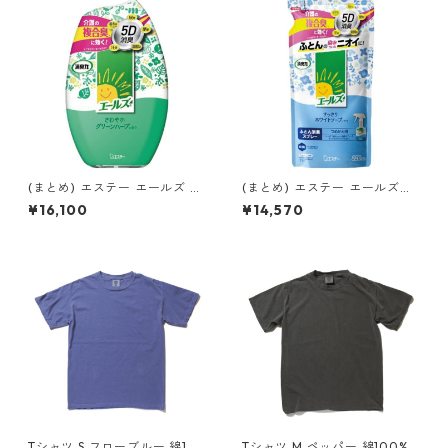
(まとめ) エステー エールズ 消
(まとめ) エステー エールズ消
臭力 部屋用 さわやかグリーン
臭力 ふとん用スプレー詰替え
¥16,100
¥14,570
【×20セット】 消臭剤
用【×20セット】 消臭剤
Tシャツ S フローブルー 綿10
Tシャツ M ペッパー 綿100% 5