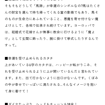
そもそもどうして「馬蹄」が幸運のシンボルなの?馬はたくさ
んの財宝を運んで持ち帰ってくれる富の象徴でもあり、馬そ
のものが生命力にあふれていること、悪魔を寄せ付けない魔
よけとして、各地で伝承され続けています。ヨーロッパで
は、結婚式で花嫁さんが無事に教会に行けるように「魔よ
け」として玄関に飾ったり、腕に掛けて挙式したりするんで
すって。
■幸運を受け止められるカタチ
上があいているU字のカタチは、ハッピーが転がりこみ、そ
れを受け止められるように上が開いているんだと言われてい
ます。また、出て行かないように出口がないんです。くぼみ
の中が幸せでいっぱいに満たされる…そんなイメージを抱い
て身に着けて！
■ダイヤたっぷり、ヘッドもチェーンも18金！