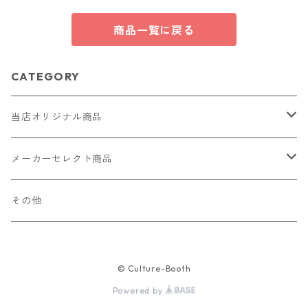
商品一覧に戻る
CATEGORY
当店オリジナル商品
レザー（革）
メーカーセレクト商品
ロングウォレット
ストラップ
財布・キーケース・カードケース
その他
ショートウォレット
キーホルダー・チャーム
コインケース
ドール
アクセサリー
© Culture-Booth
ハーフウォレット
バッグ
ドール服 22cm用
ピアス
ニット・布製品
腕時計
Powered by