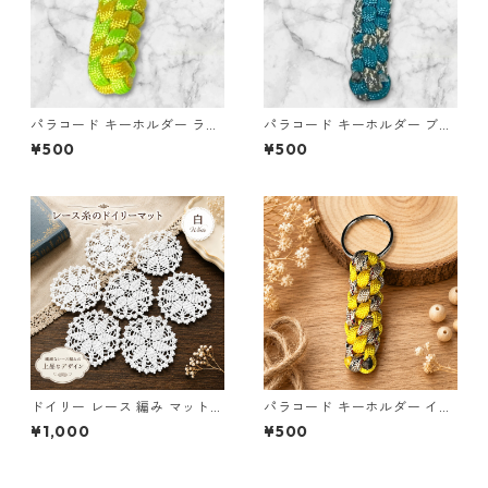
パラコード キーホルダー ライ
パラコード キーホルダー ブル
トグリーン イエロー 編み込み
ー グレー 編み込み s20
¥500
¥500
s26
ドイリー レース 編み マット
パラコード キーホルダー イエ
白 コースター s1
ロー×ベージュ(赤・黒) ハンド
¥1,000
¥500
メイド 国産 本革 ヌメ革