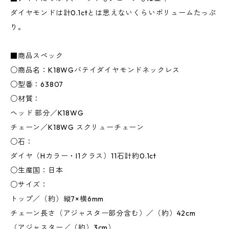
ダイヤモンドは計0.1ctとは思えないくらいボリュームたっぷ
り。
■商品スペック
○商品名：K18WGバテイダイヤモンドネックレス
○型番：63807
○材質：
ヘッド 部分／K18WG
チェーン／K18WG スクリューチェーン
○石：
ダイヤ（Hカラー・I1クラス）11石計約0.1ct
○生産国：日本
○サイズ：
トップ／（約）縦7×横6mm
チェーン長さ（アジャスター部分含む）／（約）42cm
（アジャスター／（約）3cm）