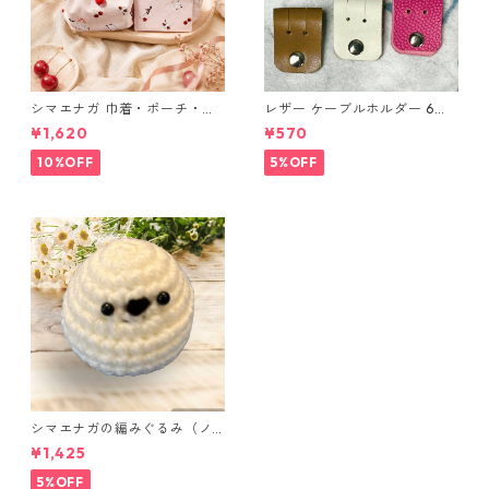
シマエナガ 巾着・ポーチ・ミ
レザー ケーブルホルダー 6個
ニポーチ(カード収納にも) ３
セット
¥1,620
¥570
点セット さくらんぼ柄×淡いピ
ンク
10%OFF
5%OFF
シマエナガの編みぐるみ（ノ
ーマル）
¥1,425
5%OFF