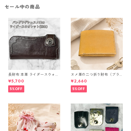
セール中の商品
長財布 本革 ライダースウォレ
ヌメ革の二つ折り財布（ブラ
ット 国産 ヌメ革 ブラウン バ
ウン系）
¥5,700
¥2,660
ングラデシュ l175 レザー 革財
布 ハンドメイド 経年変化
5%OFF
5%OFF