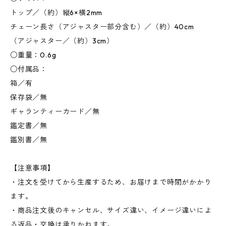
トップ／（約）縦6×横2mm
チェーン長さ（アジャスター部分含む）／（約）40cm
（アジャスター／（約）3cm）
○重量：0.6g
○付属品：
箱／有
保存袋／無
ギャランティーカード／無
鑑定書／無
鑑別書／無
【注意事項】
・注文を受けてから生産するため、お届けまで時間がかかり
ます。
・商品注文後のキャンセル、サイズ違い、イメージ違いによ
る返品・交換は承りかねます。