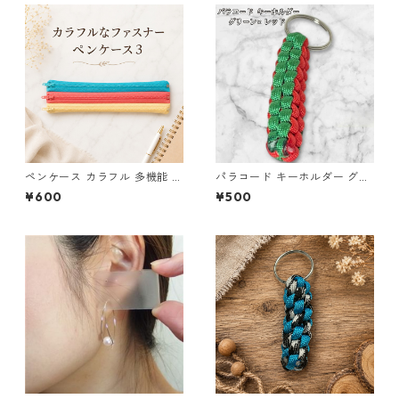
ペンケース カラフル 多機能 筆
パラコード キーホルダー グリ
箱 ファスナー6本 s11
ーン レッド 編み込み s23
¥600
¥500