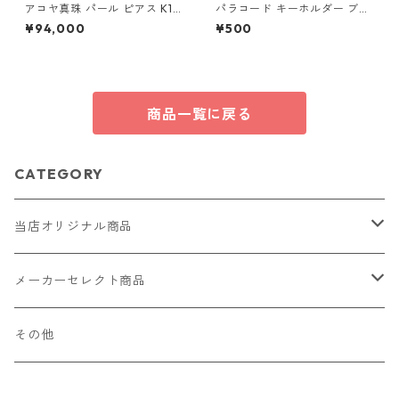
アコヤ真珠 パール ピアス K18
パラコード キーホルダー ブル
イエローゴールド ジプシー フ
ー×ブラック・ホワイト ハンド
¥94,000
¥500
ック ピアス 7mm 7ミリ珠 あ
メイド 国産 本革 ヌメ革
こや 本真珠 真珠 ジュエリー
アクセサリー レディース
商品一覧に戻る
CATEGORY
当店オリジナル商品
レザー（革）
メーカーセレクト商品
ロングウォレット
ストラップ
財布・キーケース・カードケース
その他
ショートウォレット
キーホルダー・チャーム
コインケース
ドール
アクセサリー