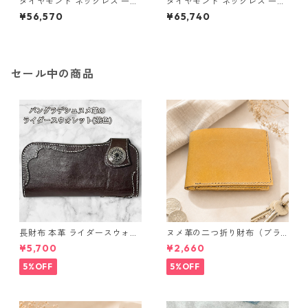
ダイヤモンド ネックレス 一粒
ダイヤモンド ネックレス 一粒
0.014ct プラチナ Pt900 四
K18 イエローゴールド 鍵 キー
¥56,570
¥65,740
葉 クローバーモチーフ ペンダ
モチーフ ペンダント 鑑別カー
ント 鑑別カード付き ジュエリ
ド付き ジュエリー アクセサリ
ー アクセサリー レディース
ー レディース
セール中の商品
長財布 本革 ライダースウォレ
ヌメ革の二つ折り財布（ブラ
ット 国産 ヌメ革 ブラウン バ
ウン系）
¥5,700
¥2,660
ングラデシュ l175 レザー 革財
布 ハンドメイド 経年変化
5%OFF
5%OFF