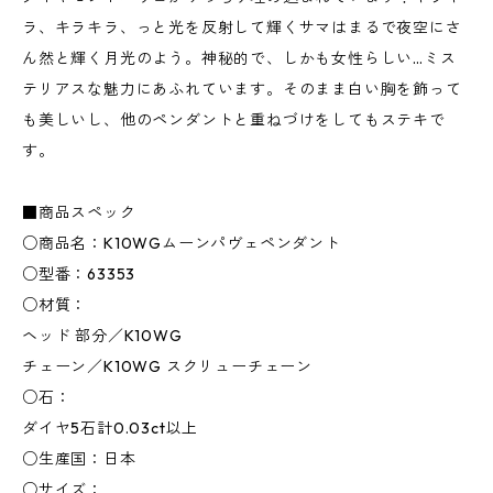
ラ、キラキラ、っと光を反射して輝くサマはまるで夜空にさ
ん然と輝く月光のよう。神秘的で、しかも女性らしい…ミス
テリアスな魅力にあふれています。そのまま白い胸を飾って
も美しいし、他のペンダントと重ねづけをしてもステキで
す。
■商品スペック
○商品名：K10WGムーンパヴェペンダント
○型番：63353
○材質：
ヘッド 部分／K10WG
チェーン／K10WG スクリューチェーン
○石：
ダイヤ5石計0.03ct以上
○生産国：日本
○サイズ：