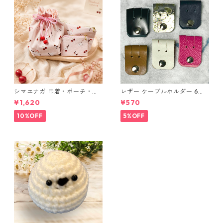
シマエナガ 巾着・ポーチ・ミ
レザー ケーブルホルダー 6個
ニポーチ(カード収納にも) ３
セット
¥1,620
¥570
点セット さくらんぼ柄×淡いピ
ンク
10%OFF
5%OFF