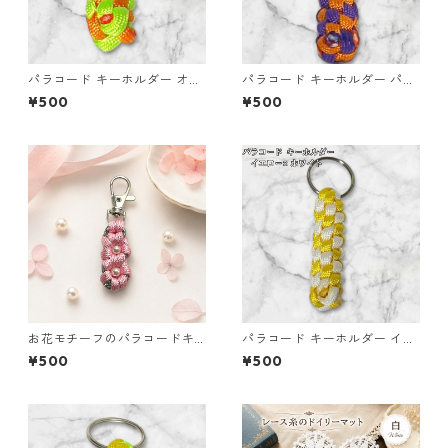
パラコード キーホルダー オレ
パラコード キーホルダー パー
ンジ ライトグリーン 編み込み
プル オレンジ 編み込み s19
¥500
¥500
s25
お花モチーフのパラコードキ
パラコード キーホルダー イエ
ーホルダー ピンク×グレー ハ
ロー ホワイト 編み込み s21
¥500
¥500
ンドメイド 国産 本革 ヌメ革