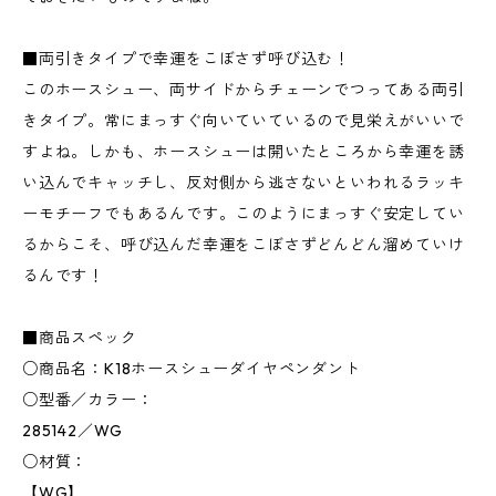
■両引きタイプで幸運をこぼさず呼び込む！
このホースシュー、両サイドからチェーンでつってある両引
きタイプ。常にまっすぐ向いていているので見栄えがいいで
すよね。しかも、ホースシューは開いたところから幸運を誘
い込んでキャッチし、反対側から逃さないといわれるラッキ
ーモチーフでもあるんです。このようにまっすぐ安定してい
るからこそ、呼び込んだ幸運をこぼさずどんどん溜めていけ
るんです！
■商品スペック
○商品名：K18ホースシューダイヤペンダント
○型番／カラー：
285142／WG
○材質：
【WG】