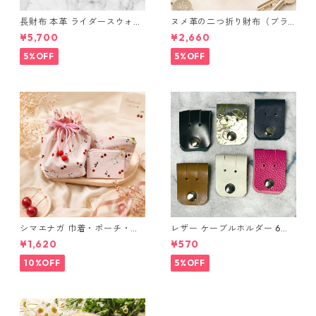
長財布 本革 ライダースウォレ
ヌメ革の二つ折り財布（ブラ
ット 国産 ヌメ革 ブラウン バ
ウン系）
¥5,700
¥2,660
ングラデシュ l175 レザー 革財
布 ハンドメイド 経年変化
5%OFF
5%OFF
シマエナガ 巾着・ポーチ・ミ
レザー ケーブルホルダー 6個
ニポーチ(カード収納にも) ３
セット
¥1,620
¥570
点セット さくらんぼ柄×淡いピ
ンク
10%OFF
5%OFF