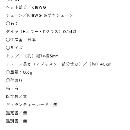
ヘッド部分／K18WG
チェーン／K18WG あずきチェーン
○石：
ダイヤ（Hカラー・I1クラス）0.1ct以上
○生産国：日本
○サイズ：
トップ／（約）縦7×横5mm
チェーン長さ（アジャスター部分含む）／（約）40cm
○重量：0.6g
○付属品：
箱／有
保存袋／無
ギャランティーカード／無
鑑定書／無
鑑別書／無