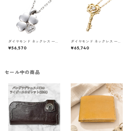
ダイヤモンド ネックレス 一粒
ダイヤモンド ネックレス 一粒
0.014ct プラチナ Pt900 四
K18 イエローゴールド 鍵 キー
¥56,570
¥65,740
葉 クローバーモチーフ ペンダ
モチーフ ペンダント 鑑別カー
ント 鑑別カード付き ジュエリ
ド付き ジュエリー アクセサリ
ー アクセサリー レディース
ー レディース
セール中の商品