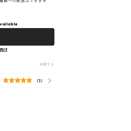
離島への配送はできませ
vailable
向け
通報する
(3)