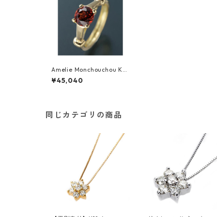
Amelie Monchouchou K18
誕生石NEWベビーリングネ
¥45,040
ックレス 【1月】ガーネッ
ト 指輪 ジュエリー アクセ
サリー レディース
同じカテゴリの商品