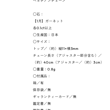
ベネチアンチェーン
○石：
【1月】ガーネット
各0.1ct以上
○生産国：日本
○サイズ：
トップ／（約）縦11×横3mm
チェーン長さ（アジャスター部分含む）／
（約）40cm（アジャスター／（約）3cm）
○重量：0.8g
○付属品：
箱／有
保存袋／無
ギャランティーカード／無
鑑定書／無