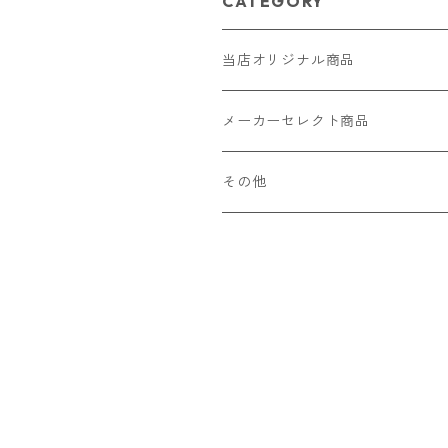
CATEGORY
当店オリジナル商品
レザー（革）
メーカーセレクト商品
ロングウォレット
ストラップ
財布・キーケース・カードケース
その他
ショートウォレット
キーホルダー・チャーム
コインケース
ドール
アクセサリー
ハーフウォレット
バッグ
ドール服 22cm用
ピアス
ニット・布製品
腕時計
名刺入れ
カードケース・名刺入れ
ドール服 27cm用
ネックレス・ペンダント
トートバッグ
メンズ
パラコード
バッグ
お守りケース Lサイズ
長財布
ドール服 22cm・27cm
リング・指輪
雑貨
レディース
キーホルダー
クラフトバンド
ペット