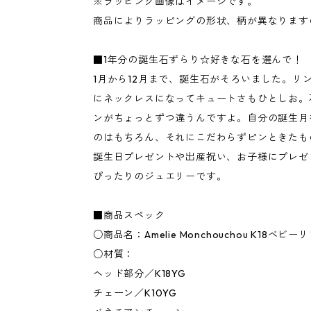
※ラッピング画像はイメージです。
商品によりラッピングの形状、柄が異なります
■1年分の誕生石ずらり☆好きな石を選んで！
1月から12月まで、誕生石がそろいました。リ
にネックレスになってキュートさもひとしお。
ンがちょっとずつ違うんですよ。自分の誕生月
のはもちろん、それにこだわらずピンときたも
誕生日プレゼントや出産祝い、お子様にプレゼ
ぴったりのジュエリーです。
■商品スペック
○商品名：Amelie Monchouchou K18ベ
○材質：
ヘッド部分／K18YG
チェーン／K10YG