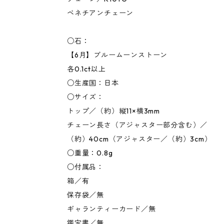
ベネチアンチェーン
○石：
【6月】ブルームーンストーン
各0.1ct以上
○生産国：日本
○サイズ：
トップ／（約）縦11×横3mm
チェーン長さ（アジャスター部分含む）／
（約）40cm（アジャスター／（約）3cm）
○重量：0.8g
○付属品：
箱／有
保存袋／無
ギャランティーカード／無
鑑定書／無