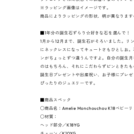
※ラッピング画像はイメージです。
商品によりラッピングの形状、柄が異なります
■1年分の誕生石ずらり☆好きな石を選んで！
1月から12月まで、誕生石がそろいました。リ
にネックレスになってキュートさもひとしお。
ンがちょっとずつ違うんですよ。自分の誕生月
のはもちろん、それにこだわらずピンときたも
誕生日プレゼントや出産祝い、お子様にプレゼ
ぴったりのジュエリーです。
■商品スペック
○商品名：Amelie Monchouchou K18ベ
○材質：
ヘッド部分／K18YG
チェーン／K10YG