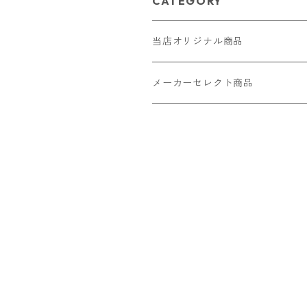
CATEGORY
当店オリジナル商品
レザー（革）
メーカーセレクト商品
ロングウォレット
ストラップ
財布・キーケース・カードケース
ショートウォレット
キーホルダー・チャーム
コインケース
ドール
アクセサリー
ハーフウォレット
バッグ
ドール服 22cm用
ピアス
ニット・布製品
腕時計
名刺入れ
カードケース・名刺入れ
ドール服 27cm用
ネックレス・ペンダント
トートバッグ
メンズ
パラコード
バッグ
お守りケース Lサイズ
長財布
ドール服 22cm・27cm
リング・指輪
雑貨
レディース
キーホルダー
クラフトバンド
ペット