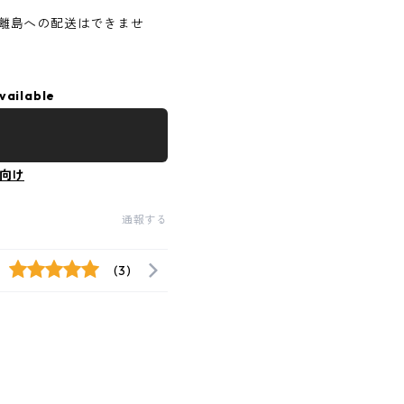
離島への配送はできませ
vailable
向け
通報する
(3)