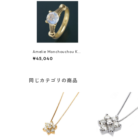
Amelie Monchouchou K18
誕生石NEWベビーリングネ
¥45,040
ックレス 【6月】ブルーム
ーンストーン 指輪 ジュエリ
ー アクセサリー レディース
同じカテゴリの商品