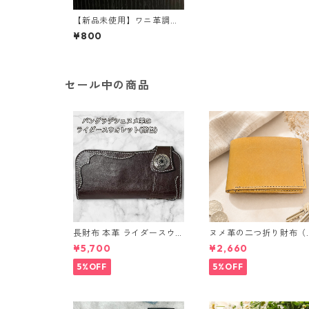
【新品未使用】ワニ革調
革のコインケースとストラ
¥800
ップ【手作り】
セール中の商品
長財布 本革 ライダースウォ
ヌメ革の二つ折り財布（
レット 国産 ヌメ革 ブラウ
ラウン系）
¥5,700
¥2,660
ン バングラデシュ l175 レ
ザー 革財布 ハンドメイド
5%OFF
5%OFF
経年変化