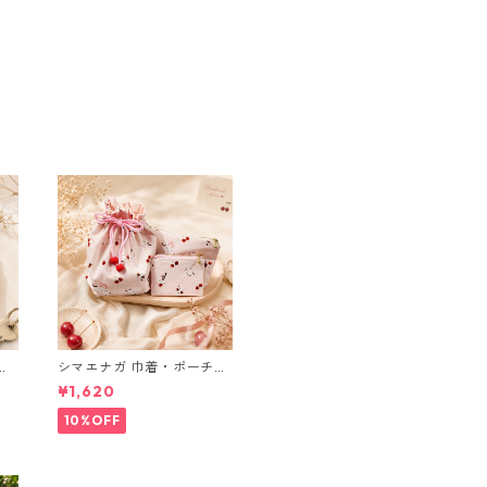
ブ
シマエナガ 巾着・ポーチ・
ミニポーチ(カード収納に
¥1,620
も) ３点セット さくらんぼ
柄×淡いピンク
10%OFF