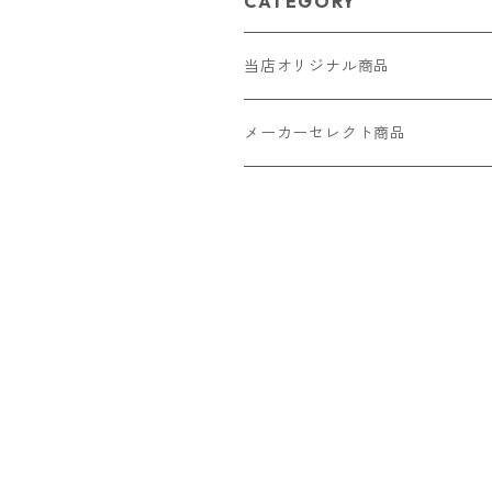
CATEGORY
当店オリジナル商品
レザー（革）
メーカーセレクト商品
ロングウォレット
ストラップ
財布・キーケース・カードケース
ショートウォレット
キーホルダー・チャーム
コインケース
ドール
アクセサリー
ハーフウォレット
バッグ
ドール服 22cm用
ピアス
ニット・布製品
腕時計
名刺入れ
カードケース・名刺入れ
ドール服 27cm用
ネックレス・ペンダント
トートバッグ
メンズ
パラコード
バッグ
お守りケース Lサイズ
長財布
ドール服 22cm・27cm
リング・指輪
雑貨
レディース
キーホルダー
クラフトバンド
ペット