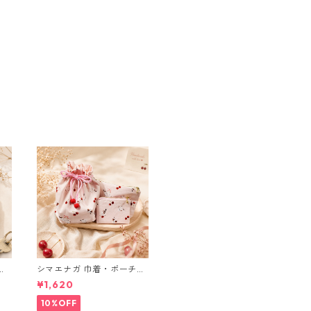
ブ
シマエナガ 巾着・ポーチ・
ミニポーチ(カード収納に
¥1,620
も) ３点セット さくらんぼ
柄×淡いピンク
10%OFF