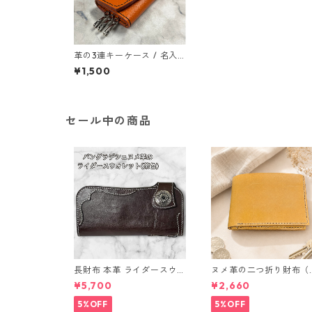
革の3連キーケース / 名入
れ可能（レーザー刻印）
¥1,500
セール中の商品
長財布 本革 ライダースウォ
ヌメ革の二つ折り財布（
レット 国産 ヌメ革 ブラウ
ラウン系）
¥5,700
¥2,660
ン バングラデシュ l175 レ
ザー 革財布 ハンドメイド
5%OFF
5%OFF
経年変化