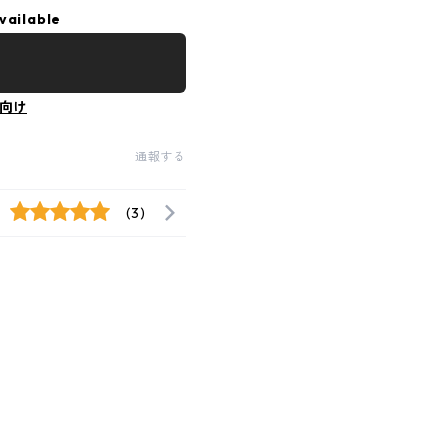
vailable
向け
通報する
(3)