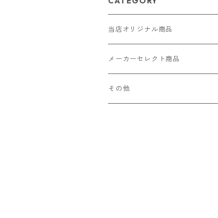
CATEGORY
当店オリジナル商品
レザー（革）
メーカーセレクト商品
ロングウォレット
ストラップ
財布・キーケース・カードケース
その他
ショートウォレット
キーホルダー・チャーム
コインケース
ドール
アクセサリー
ハーフウォレット
バッグ
ドール服 22cm用
ピアス
ニット・布製品
腕時計
名刺入れ
カードケース・名刺入れ
ドール服 27cm用
ネックレス・ペンダント
トートバッグ
メンズ
パラコード
バッグ
お守りケース Lサイズ
長財布
ドール服 22cm・27cm
リング・指輪
雑貨
レディース
キーホルダー
クラフトバンド
ペット