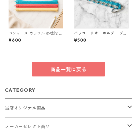
ペンケース カラフル 多機能 筆
パラコード キーホルダー ブル
箱 ファスナー6本 s11
ー グレー ホワイト 編み込み s
¥600
¥500
36 アウトドア
商品一覧に戻る
CATEGORY
当店オリジナル商品
レザー（革）
メーカーセレクト商品