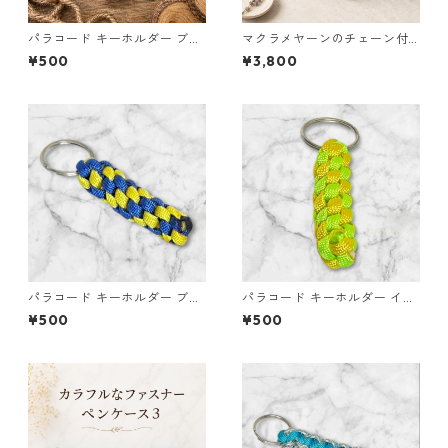
パラコード キーホルダー ブル
マクラメヤーンのチェーン付
ー×ブラック・ホワイト ハンド
ポーチ大小セット(紫) 巾着 布
¥500
¥3,800
メイド 国産 本革 ヌメ革
小物 ハンドメイド 国産 本革
ヌメ革
パラコード キーホルダー ブル
パラコード キーホルダー イエ
ー イエロー 編み込み s32
ロー ライトグリーン 編み込み
¥500
¥500
s37 アウトドア