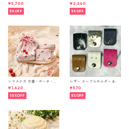
ット 国産 ヌメ革 ブラウン バ
ウン系）
¥5,700
¥2,660
ングラデシュ l175 レザー 革財
布 ハンドメイド 経年変化
5%OFF
5%OFF
シマエナガ 巾着・ポーチ・ミ
レザー ケーブルホルダー 6個
ニポーチ(カード収納にも) ３
セット
¥1,620
¥570
点セット さくらんぼ柄×淡いピ
ンク
10%OFF
5%OFF