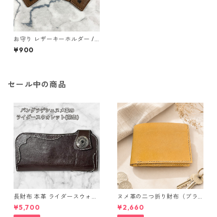
お守り レザーキーホルダー /
文字入れ無料 / オーダーメイ
¥900
ド可
セール中の商品
長財布 本革 ライダースウォレ
ヌメ革の二つ折り財布（ブラ
ット 国産 ヌメ革 ブラウン バ
ウン系）
¥5,700
¥2,660
ングラデシュ l175 レザー 革財