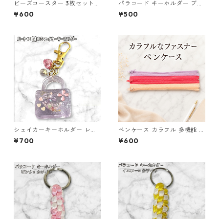
ビーズコースター 3枚セット
パラコード キーホルダー ブル
クリア パール ブルー ラウンド
ー グレー 編み込み s20
¥600
¥500
モチーフ アクリルビーズ s43
シェイカーキーホルダー レジ
ペンケース カラフル 多機能 筆
ン キーホルダー ハート 鍵 バ
箱 ファスナー6本 s9
¥700
¥600
ッグチャーム ハンドメイド レ
ジンアクセサリー クリアパー
プル かわいい ゆめかわ キラキ
ラ チャーム ビーズ入り プレゼ
ント ギフト