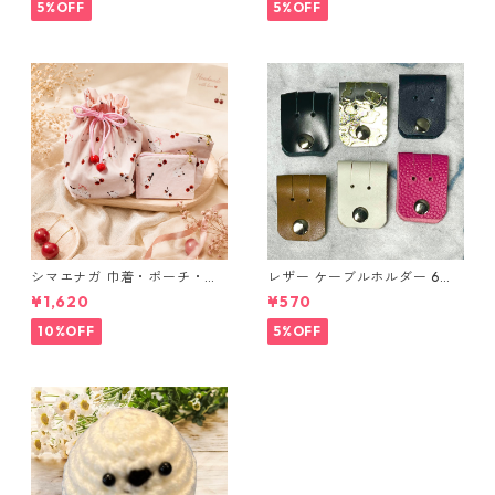
布 ハンドメイド 経年変化
5%OFF
5%OFF
シマエナガ 巾着・ポーチ・ミ
レザー ケーブルホルダー 6個
ニポーチ(カード収納にも) ３
セット
¥1,620
¥570
点セット さくらんぼ柄×淡いピ
ンク
10%OFF
5%OFF