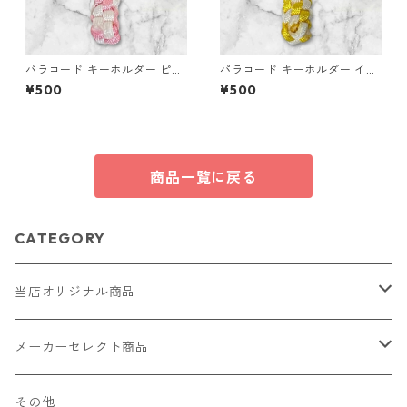
パラコード キーホルダー ピン
パラコード キーホルダー イエ
ク ホワイト 編み込み s27
ロー ホワイト 編み込み s21
¥500
¥500
商品一覧に戻る
CATEGORY
当店オリジナル商品
レザー（革）
メーカーセレクト商品
ロングウォレット
ストラップ
財布・キーケース・カードケース
その他