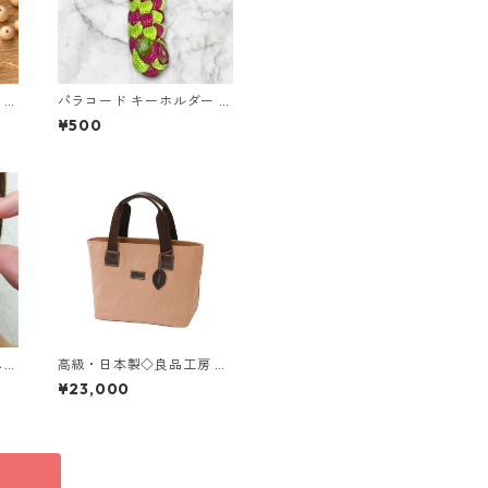
 イ
パラコード キーホルダー ピ
)
ンク グリーン 編み込み s18
¥500
ヌ
 K
高級・日本製◇良品工房 柿
プシ
渋染トートバッグ◇ハンド
¥23,000
7ミ
バッグ 大人ナチュラル 日本
 ジ
製【約300g・約260×120
レデ
×220mm】 tp-ds-265591
4