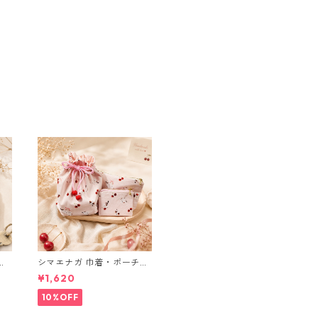
ブ
シマエナガ 巾着・ポーチ・
ミニポーチ(カード収納に
¥1,620
も) ３点セット さくらんぼ
柄×淡いピンク
10%OFF