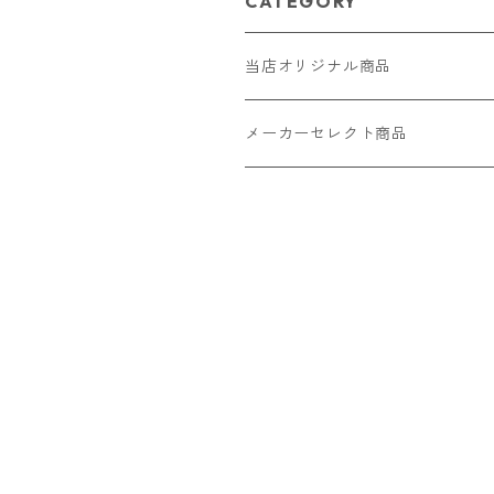
CATEGORY
当店オリジナル商品
レザー（革）
メーカーセレクト商品
ロングウォレット
ストラップ
財布・キーケース・カードケース
ショートウォレット
キーホルダー・チャーム
コインケース
ドール
アクセサリー
ハーフウォレット
バッグ
ドール服 22cm用
ピアス
ニット・布製品
腕時計
名刺入れ
カードケース・名刺入れ
ドール服 27cm用
ネックレス・ペンダント
トートバッグ
メンズ
パラコード
バッグ
お守りケース Lサイズ
長財布
ドール服 22cm・27cm
リング・指輪
雑貨
レディース
キーホルダー
クラフトバンド
ペット