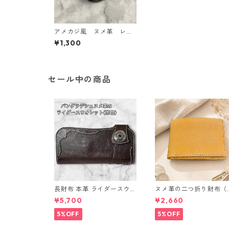
アメカジ風 ヌメ革 レザ
ーコインケース (ブラウ
¥1,300
ン）
セール中の商品
長財布 本革 ライダースウォ
ヌメ革の二つ折り財布（
レット 国産 ヌメ革 ブラウ
ラウン系）
¥5,700
¥2,660
ン バングラデシュ l175 レ
ザー 革財布 ハンドメイド
5%OFF
5%OFF
経年変化