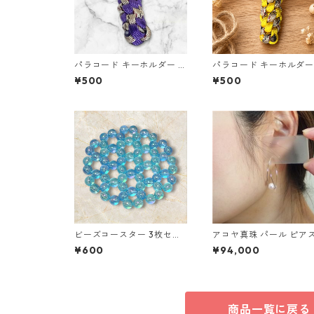
パラコード キーホルダー パ
パラコード キーホルダー
ープル ベージュ系 編み込み
エロー×ベージュ(赤・黒
¥500
¥500
s34
ハンドメイド 国産 本革 
メ革
ビーズコースター 3枚セッ
アコヤ真珠 パール ピアス
ト クリア パール ブルー ラ
18 イエローゴールド ジ
¥600
¥94,000
ウンドモチーフ アクリルビ
ー フック ピアス 7mm 
ーズ s43
リ珠 あこや 本真珠 真珠
ュエリー アクセサリー 
ィース
商品一覧に戻る