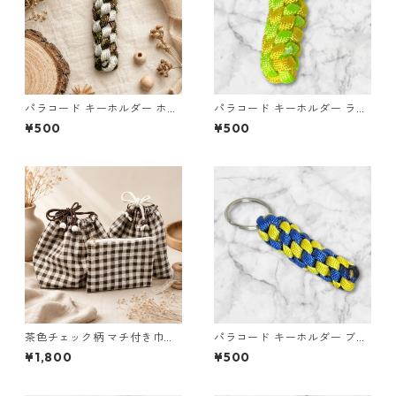
パラコード キーホルダー ホワ
パラコード キーホルダー ライ
イト× グリーン・ブラウン ハ
トグリーン イエロー 編み込み
¥500
¥500
ンドメイド 国産 本革 ヌメ革
s26
茶色チェック柄 マチ付き巾
パラコード キーホルダー ブル
着・巾着・ミニポーチ 3点セッ
ー イエロー 編み込み s32
¥1,800
¥500
ト O66 巾着袋 布小物 ハンド
メイド