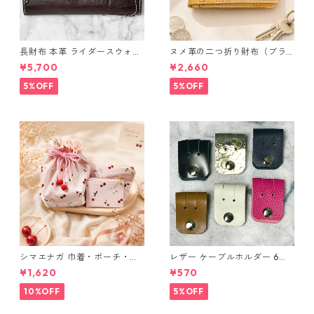
長財布 本革 ライダースウォレ
ヌメ革の二つ折り財布（ブラ
ット 国産 ヌメ革 ブラウン バ
ウン系）
¥5,700
¥2,660
ングラデシュ l175 レザー 革財
布 ハンドメイド 経年変化
5%OFF
5%OFF
シマエナガ 巾着・ポーチ・ミ
レザー ケーブルホルダー 6個
ニポーチ(カード収納にも) ３
セット
¥1,620
¥570
点セット さくらんぼ柄×淡いピ
ンク
10%OFF
5%OFF