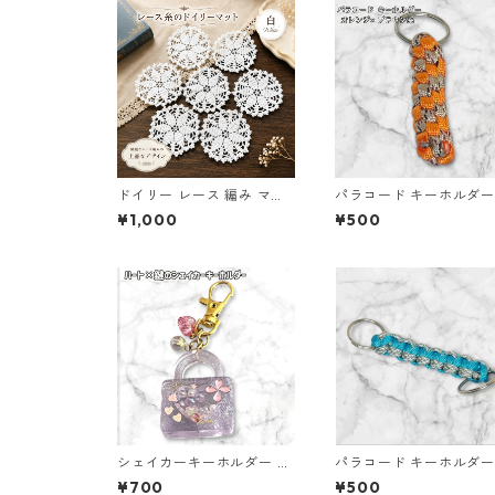
ドイリー レース 編み マッ
パラコード キーホルダー
ト 白 コースター s1
レンジ ブラウン系 編み
¥1,000
¥500
s35
シェイカーキーホルダー レ
パラコード キーホルダー
ジン キーホルダー ハート
ルー グレー ホワイト 編
¥700
¥500