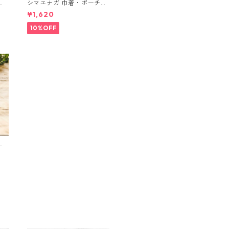
ブ
シマエナガ 巾着・ポーチ・
ミニポーチ(カード収納に
¥1,620
も) ３点セット さくらんぼ
柄×淡いピンク
10%OFF