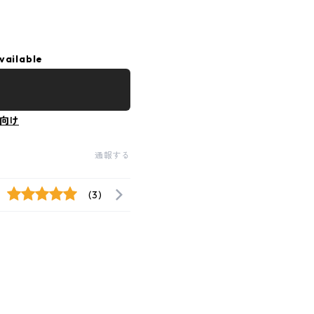
vailable
向け
通報する
(3)