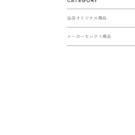
CATEGORY
当店オリジナル商品
レザー（革）
メーカーセレクト商品
ロングウォレット
ストラップ
財布・キーケース・カードケース
ショートウォレット
キーホルダー・チャーム
コインケース
ドール
アクセサリー
ハーフウォレット
バッグ
ドール服 22cm用
ピアス
ニット・布製品
腕時計
名刺入れ
カードケース・名刺入れ
ドール服 27cm用
ネックレス・ペンダント
トートバッグ
メンズ
パラコード
バッグ
お守りケース Lサイズ
長財布
ドール服 22cm・27cm
リング・指輪
雑貨
レディース
キーホルダー
クラフトバンド
ペット