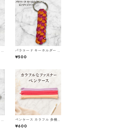
 オ
パラコード キーホルダー ピ
込み
ンク オレンジ 編み込み s17
¥500
 ブ
ペンケース カラフル 多機能
み
筆箱 ファスナー6本 s9
¥600