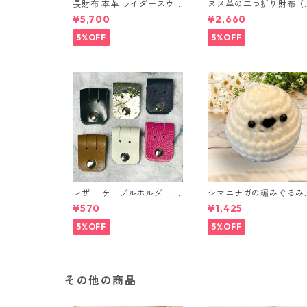
長財布 本革 ライダースウォ
ヌメ革の二つ折り財布（
レット 国産 ヌメ革 ブラウ
ラウン系）
¥5,700
¥2,660
ン バングラデシュ l175 レ
ザー 革財布 ハンドメイド
5%OFF
5%OFF
経年変化
レザー ケーブルホルダー 6
シマエナガの編みぐるみ
個セット
（ノーマル）
¥570
¥1,425
5%OFF
5%OFF
その他の商品