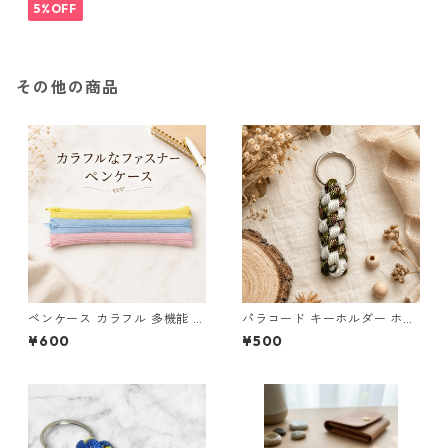
5%OFF
その他の商品
ペンケース カラフル 多機能 筆
パラコード キーホルダー ホワ
箱 ファスナー6本 s10
イト× グリーン・ブラウン ハ
¥600
¥500
ンドメイド 国産 本革 ヌメ革