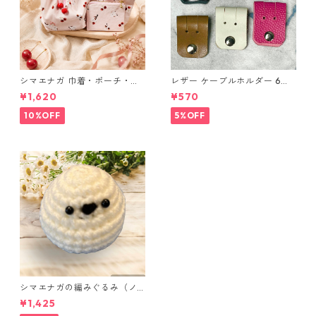
シマエナガ 巾着・ポーチ・ミ
レザー ケーブルホルダー 6個
ニポーチ(カード収納にも) ３
セット
¥1,620
¥570
点セット さくらんぼ柄×淡いピ
ンク
10%OFF
5%OFF
シマエナガの編みぐるみ（ノ
ーマル）
¥1,425