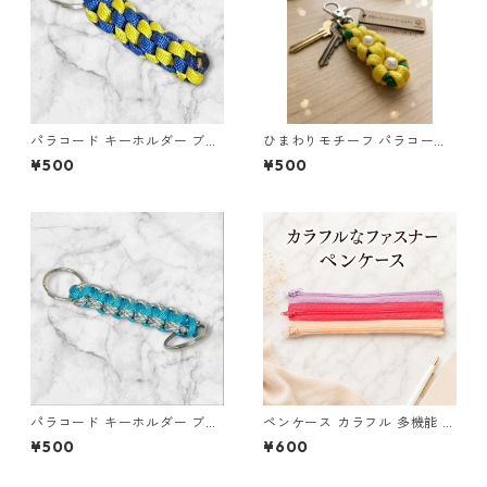
パラコード キーホルダー ブル
ひまわりモチーフ パラコード
ー イエロー 編み込み s32
キーホルダー s44 アウトドア
¥500
¥500
パラコード キーホルダー ブル
ペンケース カラフル 多機能 筆
ー グレー ホワイト 編み込み s
箱 ファスナー6本 s9
¥500
¥600
36 アウトドア