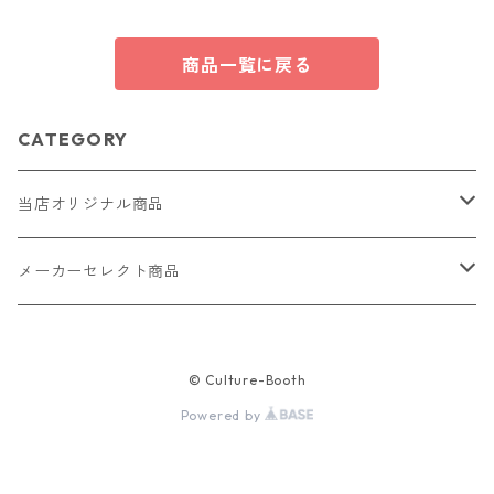
商品一覧に戻る
CATEGORY
当店オリジナル商品
レザー（革）
メーカーセレクト商品
ロングウォレット
ストラップ
財布・キーケース・カードケース
© Culture-Booth
ショートウォレット
キーホルダー・チャーム
コインケース
ドール
アクセサリー
Powered by
ハーフウォレット
バッグ
ドール服 22cm用
ピアス
ニット・布製品
腕時計