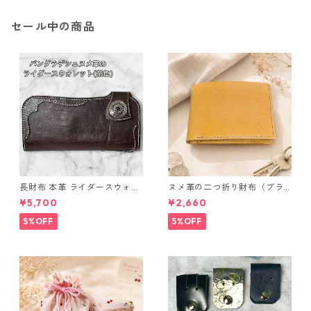
セール中の商品
長財布 本革 ライダースウォレ
ヌメ革の二つ折り財布（ブラ
ット 国産 ヌメ革 ブラウン バ
ウン系）
¥5,700
¥2,660
ングラデシュ l175 レザー 革財
布 ハンドメイド 経年変化
5%OFF
5%OFF