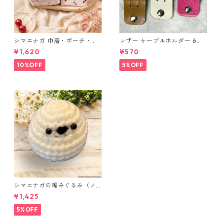
シマエナガ 巾着・ポーチ・ミ
レザー ケーブルホルダー 6個
ニポーチ(カード収納にも) ３
セット
¥1,620
¥570
点セット さくらんぼ柄×淡いピ
ンク
10%OFF
5%OFF
シマエナガの編みぐるみ（ノ
ーマル）
¥1,425
5%OFF