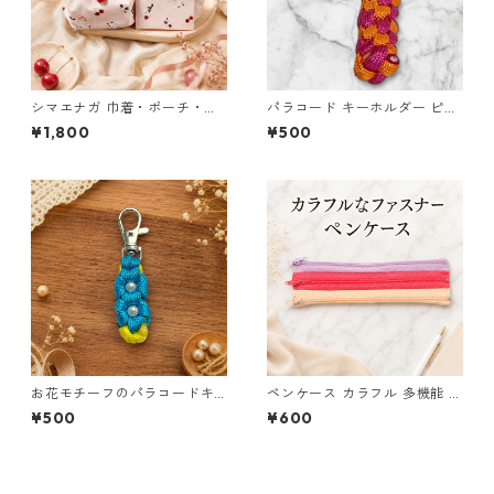
シマエナガ 巾着・ポーチ・ミ
パラコード キーホルダー ピン
ニポーチ 3点セット さくらん
ク オレンジ 編み込み s17
¥1,800
¥500
ぼ柄×淡いピンク ジュエリー
アクセサリー レディース
お花モチーフのパラコードキ
ペンケース カラフル 多機能 筆
ーホルダー ブルー×イエロー
箱 ファスナー6本 s9
¥500
¥600
ハンドメイド 国産 本革 ヌメ革