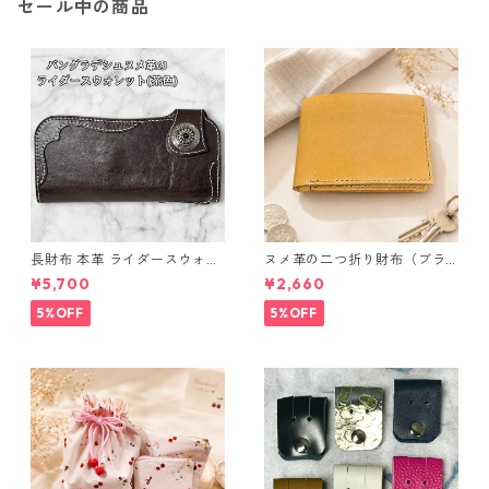
セール中の商品
長財布 本革 ライダースウォレ
ヌメ革の二つ折り財布（ブラ
ット 国産 ヌメ革 ブラウン バ
ウン系）
¥5,700
¥2,660
ングラデシュ l175 レザー 革財
布 ハンドメイド 経年変化
5%OFF
5%OFF