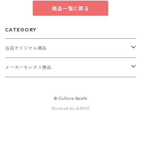
商品一覧に戻る
CATEGORY
当店オリジナル商品
レザー（革）
メーカーセレクト商品
ロングウォレット
ストラップ
財布・キーケース・カードケース
© Culture-Booth
ショートウォレット
キーホルダー・チャーム
コインケース
ドール
アクセサリー
Powered by
ハーフウォレット
バッグ
ドール服 22cm用
ピアス
ニット・布製品
腕時計
名刺入れ
カードケース・名刺入れ