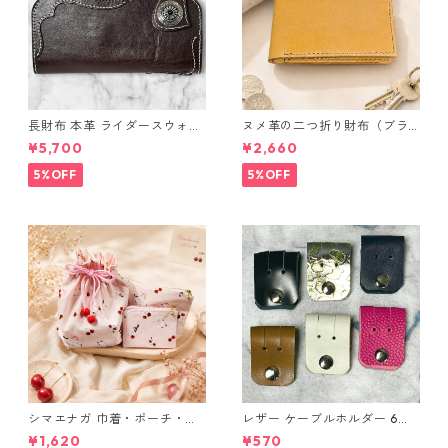
長財布 本革 ライダースウォレ
ヌメ革の二つ折り財布（ブラ
ット 国産 ヌメ革 ブラウン バ
ウン系）
¥5,700
¥2,660
ングラデシュ l175 レザー 革財
布 ハンドメイド 経年変化
5%OFF
5%OFF
シマエナガ 巾着・ポーチ・ミ
レザー ケーブルホルダー 6個
ニポーチ(カード収納にも) ３
セット
¥1,620
¥570