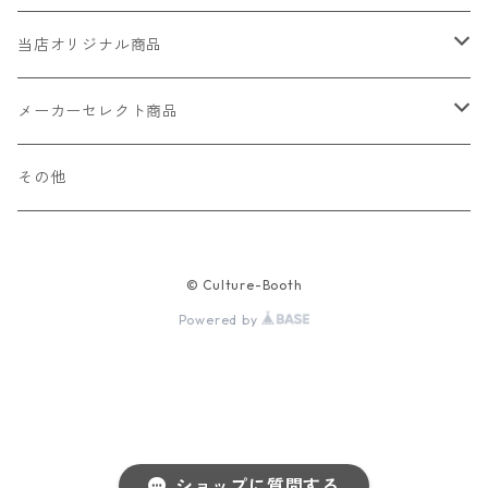
当店オリジナル商品
レザー（革）
メーカーセレクト商品
ロングウォレット
ストラップ
財布・キーケース・カードケース
その他
ショートウォレット
キーホルダー・チャーム
コインケース
ドール
アクセサリー
© Culture-Booth
ハーフウォレット
バッグ
ドール服 22cm用
ピアス
ニット・布製品
腕時計
Powered by
名刺入れ
カードケース・名刺入れ
ドール服 27cm用
ネックレス・ペンダント
トートバッグ
メンズ
パラコード
バッグ
お守りケース Lサイズ
長財布
ドール服 22cm・27cm
リング・指輪
雑貨
レディース
キーホルダー
クラフトバンド
ペット
お守りケース Mサイズ
ショップに質問する
財布