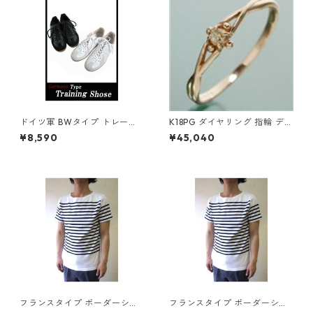
ドイツ軍 BWタイプ トレーニ
K18PG ダイヤリング 指輪 デザ
ング シューズ 靴 28.0cm ホワ
インリング 7号 ダイヤモンド
¥8,590
¥45,040
イト 独軍 レプリカ ミリタリー
ジュエリー アクセサリー レデ
ウェア 軍モノ ミリタリーグッ
ィース
ズ ファッション メンズ レディ
ース 通販
フランスタイプ ボーダーシャ
フランスタイプ ボーダーシャ