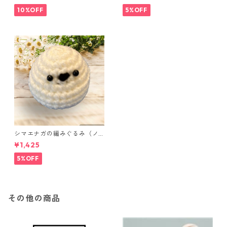
点セット さくらんぼ柄×淡いピ
ンク
10%OFF
5%OFF
シマエナガの編みぐるみ（ノ
ーマル）
¥1,425
5%OFF
その他の商品